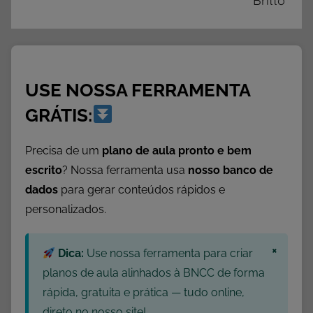
Britto
P
r
i
m
USE NOSSA FERRAMENTA
a
v
GRÁTIS:
e
r
Precisa de um
plano de aula pronto e bem
a
escrito
? Nossa ferramenta usa
nosso banco de
,
dados
para gerar conteúdos rápidos e
P
personalizados.
r
o
×
Dica:
Use nossa ferramenta para criar
j
e
planos de aula alinhados à BNCC de forma
t
rápida, gratuita e prática — tudo online,
o
direto no nosso site!