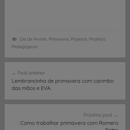
Dia da Árvore
,
Primavera
,
Projetos
,
Projetos
D
Pedagógicos
i
a
Navegação
d
Post anterior
de
a
Lembrancinha de primavera com carimbo
Á
Post
das mãos e EVA.
r
v
o
r
Próximo post
e
Como trabalhar primavera com Romero
,