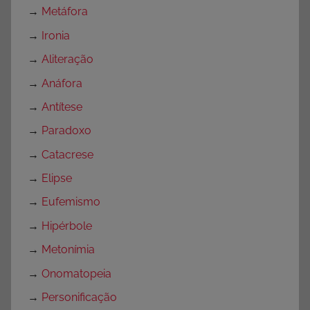
→
Metáfora
→
Ironia
→
Aliteração
→
Anáfora
→
Antítese
→
Paradoxo
→
Catacrese
→
Elipse
→
Eufemismo
→
Hipérbole
→
Metonímia
→
Onomatopeia
→
Personificação