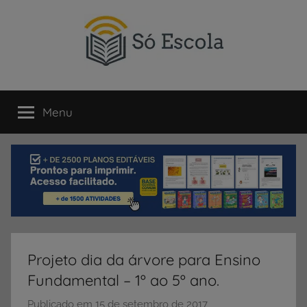
Pular
para
o
conteúdo
SÓ
Só
Escola
Menu
ESCOLA
é
um
portal
direcionado
ao
compartilhamento
de
atividades
educativas,
Projeto dia da árvore para Ensino
dicas
Fundamental – 1º ao 5º ano.
de
ENEM
Publicado em
15 de setembro de 2017
p