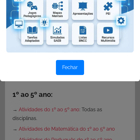
Encontre rápido:
BNCC:
Fechar
→
Atividades BNCC
→
Planos BNCC
1º ao 5º ano:
→
Atividades do 1º ao 5º ano
: Todas as
disciplinas.
→
Atividades de Matemática do 1º ao 5º ano
→
Atividades de Português do 1º ao 5º ano