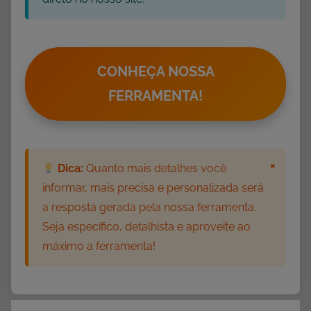
s
,
P
r
CONHEÇA NOSSA
o
FERRAMENTA!
j
e
t
o
×
Dica:
Quanto mais detalhes você
s
informar, mais precisa e personalizada será
P
a resposta gerada pela nossa ferramenta.
e
Seja específico, detalhista e aproveite ao
d
máximo a ferramenta!
a
g
ó
g