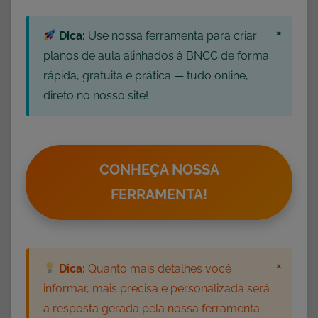
,
M
×
Dica:
Use nossa ferramenta para criar
a
planos de aula alinhados à BNCC de forma
t
rápida, gratuita e prática — tudo online,
e
direto no nosso site!
m
á
t
i
CONHEÇA NOSSA
c
FERRAMENTA!
a
×
Dica:
Quanto mais detalhes você
informar, mais precisa e personalizada será
a resposta gerada pela nossa ferramenta.