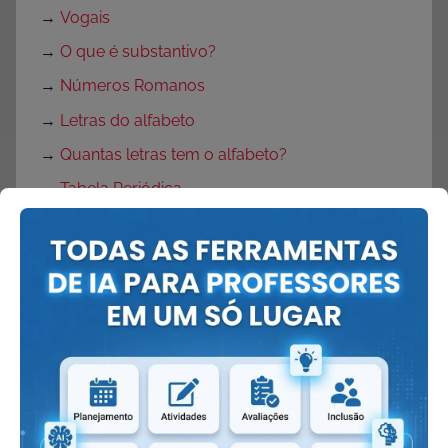
→
Vogais
→
O que é substantivo?
→
Números Romanos
→
Letras do alfabeto
→
Quantas letras tem o alfabeto?
→
Tabela Periódica
→
Velocidade da Luz
→
Mitos
→
Lendas
→
Adivinhas
→
Adivinhações em versos
→
Parlendas
→
O que é parlenda