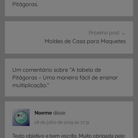
,
Post
Pitágoras.
D
i
c
a
Próximo post
s
Moldes de Casa para Maquetes
p
a
r
Um comentário sobre “
A tabela de
a
Pitágoras – Uma maneira fácil de ensinar
E
multiplicação.
”
d
u
c
a
Noeme
disse:
d
28 de julho de 2019 às 17:31
o
Texto objetivo e bem escrito. Muito obrigada pelo
r