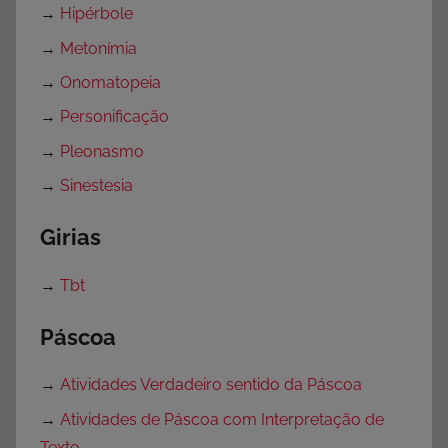
→
Hipérbole
→
Metonímia
→
Onomatopeia
→
Personificação
→
Pleonasmo
→
Sinestesia
Girias
→
Tbt
Páscoa
→
Atividades Verdadeiro sentido da Páscoa
→
Atividades de Páscoa com Interpretação de
Texto