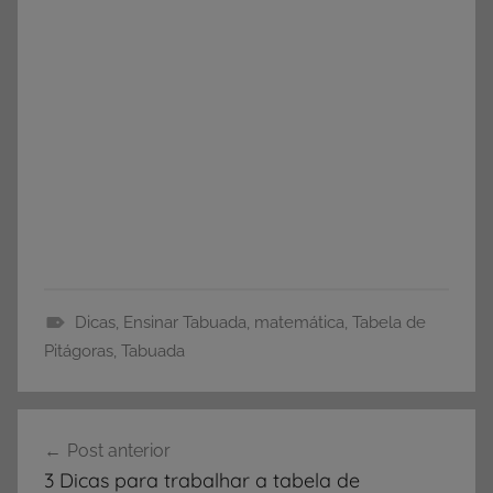
Dicas
,
Ensinar Tabuada
,
matemática
,
Tabela de
D
Pitágoras
,
Tabuada
i
c
Navegação
a
Post anterior
de
s
3 Dicas para trabalhar a tabela de