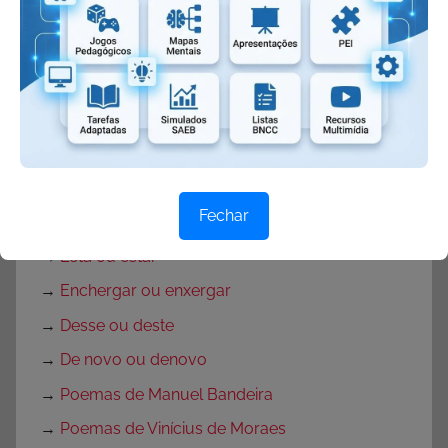
→
Cantigas de roda
→
Xingar ou chingar
→
Catorze ou quatorze
→
Trouxe ou trousse
→
Seiscentos ou seissentos
→
Intenção ou intensão
Fechar
→
Excessão ou exceção
→
Está ou estar
→
Enchergar ou enxergar
→
Desse ou deste
→
De novo ou denovo
→
Poemas de Manuel Bandeira
→
Poemas de Vinícius de Moraes