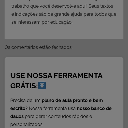
e
trabalho que você desenvolve aqui! Seus textos
s
e indicações são de grande ajuda para todos que
,
se interessam por educação.
E
n
s
Os comentários estão fechados.
i
n
a
r
USE NOSSA FERRAMENTA
T
GRÁTIS:
a
b
Precisa de um
plano de aula pronto e bem
u
escrito
? Nossa ferramenta usa
nosso banco de
a
dados
para gerar conteúdos rápidos e
d
personalizados.
a