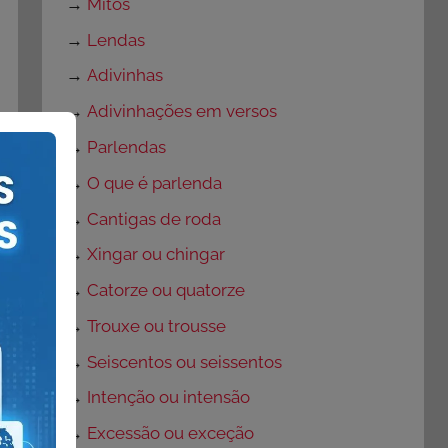
→
Mitos
→
Lendas
→
Adivinhas
→
Adivinhações em versos
→
Parlendas
→
O que é parlenda
→
Cantigas de roda
→
Xingar ou chingar
→
Catorze ou quatorze
→
Trouxe ou trousse
→
Seiscentos ou seissentos
→
Intenção ou intensão
→
Excessão ou exceção