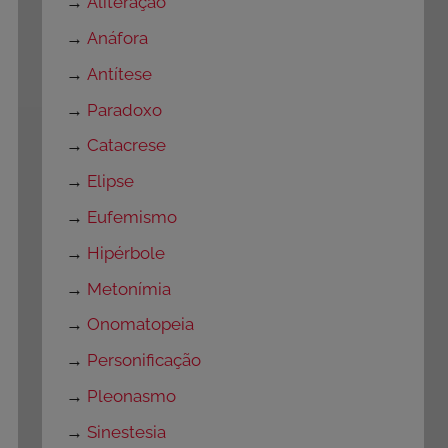
→
Aliteração
→
Anáfora
→
Antítese
→
Paradoxo
→
Catacrese
→
Elipse
→
Eufemismo
→
Hipérbole
→
Metonímia
→
Onomatopeia
→
Personificação
→
Pleonasmo
→
Sinestesia