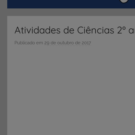
ENEM
e
Vestibular,
Atividades de Ciências 2º 
cursos
grátis,
Publicado em
29 de outubro de 2017
p
matérias
o
para
r
estudo.
S
Ó
E
S
C
O
L
A