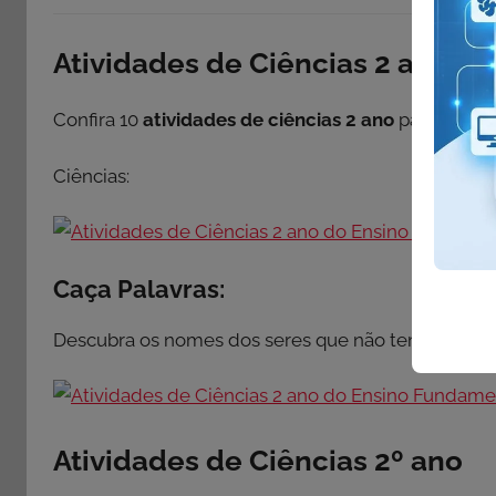
Atividades de Ciências 2 ano d
Confira 10
atividades de ciências 2 ano
para imprim
Ciências:
Caça Palavras:
Descubra os nomes dos seres que não tem vida:
Atividades de Ciências 2º ano