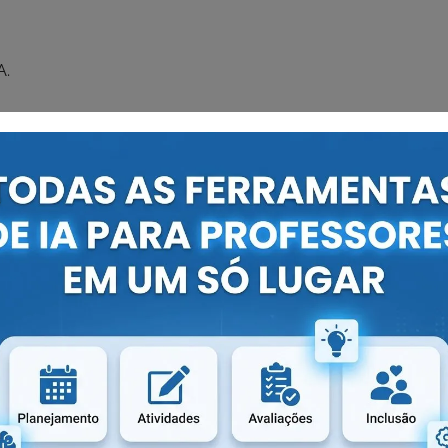
A.
 PDF.
, resolvemos compartilhar as atividades mostradas
ir e baixe em PDF.