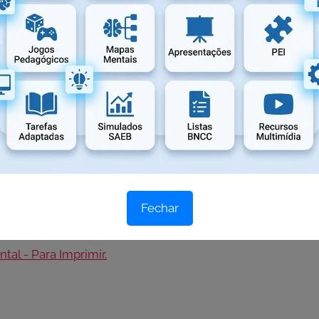
o Ensino Fundamental.
ir e aplicar em sala de aula ou como tarefa para casa.
Fechar