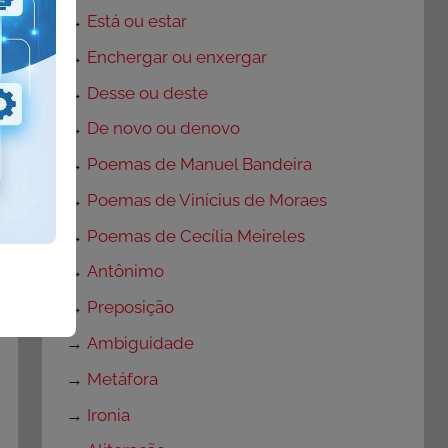
→
Está ou estar
→
Enchergar ou enxergar
→
Desse ou deste
→
De novo ou denovo
→
Poemas de Manuel Bandeira
→
Poemas de Vinícius de Moraes
→
Poemas de Cecília Meireles
→
Antônimo
→
Preposição
→
Ambiguidade
→
Metáfora
→
Ironia