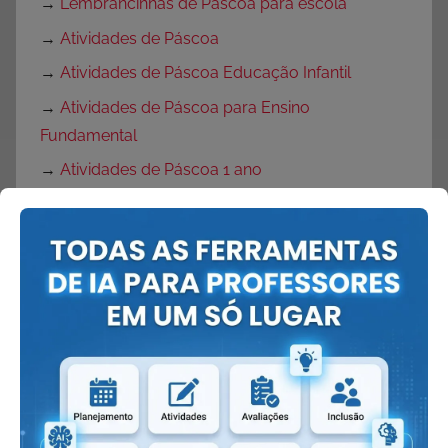
→
Lembrancinhas de Páscoa para escola
→
Atividades de Páscoa
→
Atividades de Páscoa Educação Infantil
→
Atividades de Páscoa para Ensino
Fundamental
→
Atividades de Páscoa 1 ano
→
Atividades de Produção de Texto para Páscoa
→
Atividades de Interpretação de Texto Páscoa
→
Desenhos de Ovelhas
→
Desenho de coruja
→
Desenho de coelho
→
Rotina semanal para Páscoa
→
Plano de Aula Páscoa
→
Plano de Aula Páscoa para Educação Infantil