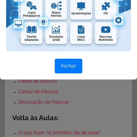
→
Plano de Aula Páscoa para Ensino
Fundamental
→
Projeto Páscoa
→
Projeto Páscoa para Ensino Fundamental
→
Projeto Páscoa Educação Infantil
→
Portas Decoradas para Páscoa
Fechar
→
Mural de Páscoa para Educação Infantil
→
Painel de Páscoa
→
Cartaz de Páscoa
→
Decoração de Páscoa
Volta às Aulas:
→
O que fazer no primeiro dia de aula?