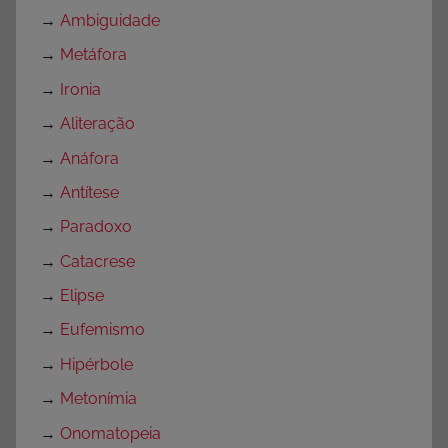
→
Ambiguidade
→
Metáfora
→
Ironia
→
Aliteração
→
Anáfora
→
Antítese
→
Paradoxo
→
Catacrese
→
Elipse
→
Eufemismo
→
Hipérbole
→
Metonímia
→
Onomatopeia