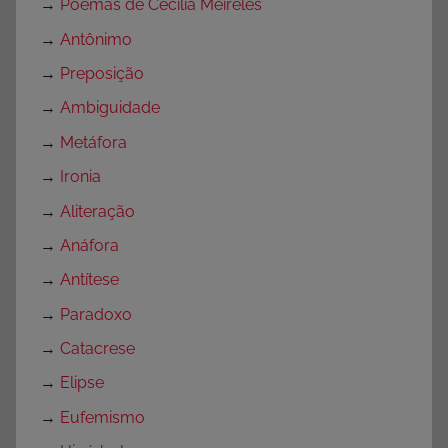
→
Poemas de Cecília Meireles
→
Antônimo
→
Preposição
→
Ambiguidade
→
Metáfora
→
Ironia
→
Aliteração
→
Anáfora
→
Antítese
→
Paradoxo
→
Catacrese
→
Elipse
→
Eufemismo