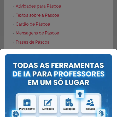
→
Atividades para Páscoa
→
Textos sobre a Páscoa
→
Cartão de Páscoa
→
Mensagens de Páscoa
→
Frases de Páscoa
→
Músicas de Páscoa
→
Música Coelhinho de Páscoa
→
Músicas do Coelho da Páscoa
→
Símbolos da Páscoa
→
Brincadeiras de Páscoa
→
Dinâmicas de Páscoa
→
Máscaras de Coelhinho
→
Máscaras de Páscoa