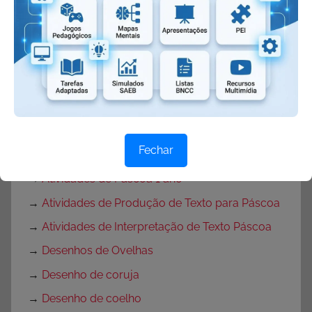
→
Lembrancinhas de Páscoa
→
Lembrancinhas de pascoa com moldes
→
Lembrancinhas de Páscoa para escola
→
Atividades de Páscoa
→
Atividades de Páscoa Educação Infantil
→
Atividades de Páscoa para Ensino
Fechar
Fundamental
→
Atividades de Páscoa 1 ano
→
Atividades de Produção de Texto para Páscoa
→
Atividades de Interpretação de Texto Páscoa
→
Desenhos de Ovelhas
→
Desenho de coruja
→
Desenho de coelho