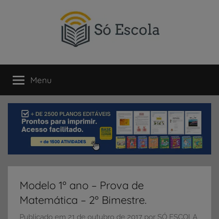
Pular
para
o
conteúdo
SÓ
Só
Escola
Menu
ESCOLA
é
um
portal
direcionado
ao
compartilhamento
de
atividades
educativas,
Modelo 1º ano – Prova de
dicas
Matemática – 2º Bimestre.
de
ENEM
Publicado em
21 de outubro de 2017
por
SÓ ESCOLA