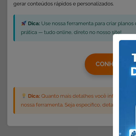
gerar conteúdos rápidos e personalizados.
Dica:
Use nossa ferramenta para criar planos 
prática — tudo online, direto no nosso site!
CONHEÇA NO
Dica:
Quanto mais detalhes você informar, mai
nossa ferramenta. Seja específico, detalhista e 