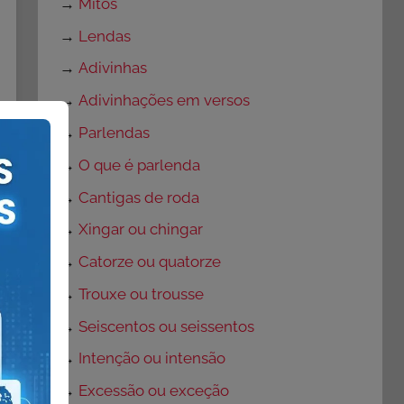
→
Mitos
→
Lendas
→
Adivinhas
→
Adivinhações em versos
→
Parlendas
→
O que é parlenda
→
Cantigas de roda
→
Xingar ou chingar
→
Catorze ou quatorze
→
Trouxe ou trousse
→
Seiscentos ou seissentos
→
Intenção ou intensão
→
Excessão ou exceção