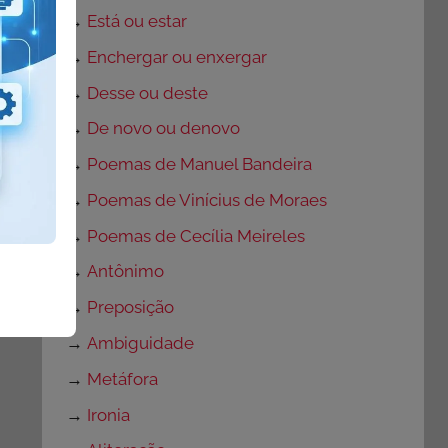
→
Está ou estar
→
Enchergar ou enxergar
→
Desse ou deste
→
De novo ou denovo
→
Poemas de Manuel Bandeira
→
Poemas de Vinícius de Moraes
→
Poemas de Cecília Meireles
→
Antônimo
→
Preposição
→
Ambiguidade
→
Metáfora
→
Ironia