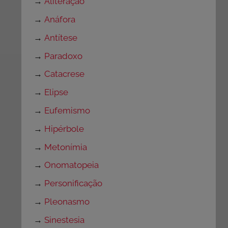
→
Aliteração
→
Anáfora
→
Antítese
→
Paradoxo
→
Catacrese
→
Elipse
→
Eufemismo
→
Hipérbole
→
Metonímia
→
Onomatopeia
→
Personificação
→
Pleonasmo
→
Sinestesia