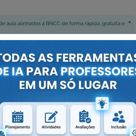
×
de aula alinhados à BNCC de forma rápida, gratuita e
SSA FERRAMENTA!
×
s precisa e personalizada será a resposta gerada pela
aproveite ao máximo a ferramenta!