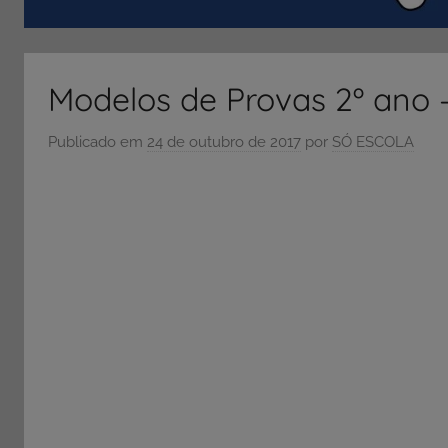
ENEM
e
Vestibular,
Modelos de Provas 2º ano –
cursos
grátis,
Publicado em
24 de outubro de 2017
por
SÓ ESCOLA
matérias
para
estudo.