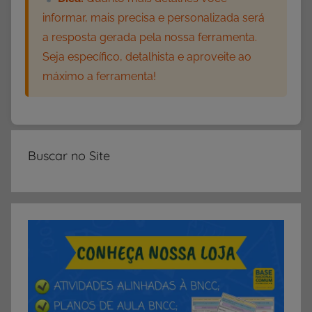
informar, mais precisa e personalizada será
p
r
a resposta gerada pela nossa ferramenta.
i
Seja específico, detalhista e aproveite ao
m
máximo a ferramenta!
i
r
,
M
Buscar no Site
a
t
e
m
á
t
i
c
a