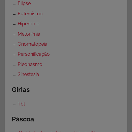
→
Elipse
→
Eufemismo
→
Hipérbole
→
Metonímia
→
Onomatopeia
→
Personificação
→
Pleonasmo
→
Sinestesia
Girias
→
Tbt
Páscoa