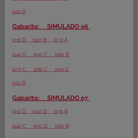
(10): D
Gabarito: SIMULADO 06
(01): D (02): B (03): A
(04): D (05): C (06): B
(07): C (08): C (09): C
(10): B
Gabarito: SIMULADO 07
(01): D (02): D (03): B
(04): C (05): D (06): B