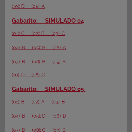
(10): D (08): A
Gabarito: SIMULADO 04
(01): C (02): B (03): C
(04): B (05): B (06): A
(07): B (08): B (09): B
(10): D (08): C
Gabarito: SIMULADO 05
(01): B (02): A (03): B
(04): B (05): D (06): D
(07): D (08): C (09): B