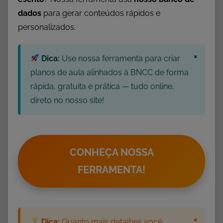
a
dados
para gerar conteúdos rápidos e
,
personalizados.
A
t
i
×
Dica:
Use nossa ferramenta para criar
v
planos de aula alinhados à BNCC de forma
i
rápida, gratuita e prática — tudo online,
d
direto no nosso site!
a
d
e
s
CONHEÇA NOSSA
p
FERRAMENTA!
a
r
a
I
×
Dica:
Quanto mais detalhes você
m