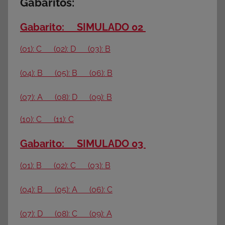
Gabaritos:
Gabarito: SIMULADO 02
(01): C (02): D (03): B
(04): B (05): B (06): B
(07): A (08): D (09): B
(10): C (11): C
Gabarito: SIMULADO 03
(01): B (02): C (03): B
(04): B (05): A (06): C
(07): D (08): C (09): A