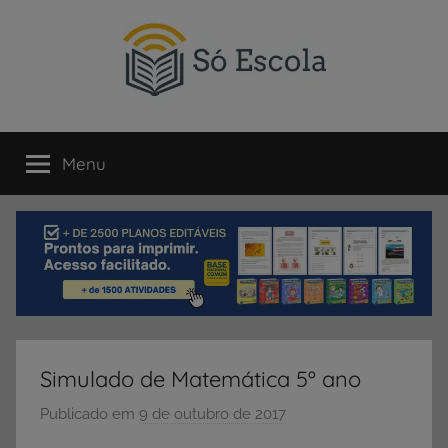
Pular
para
o
conteúdo
SÓ
Só
Escola
Menu
ESCOLA
é
um
portal
direcionado
ao
compartilhamento
de
atividades
educativas,
Simulado de Matemática 5º ano
dicas
de
Publicado em
9 de outubro de 2017
p
ENEM
o