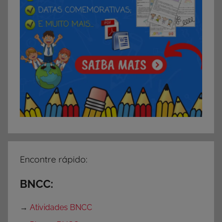
,
S
i
m
u
l
a
d
o
s
Encontre rápido:
BNCC:
→
Atividades BNCC