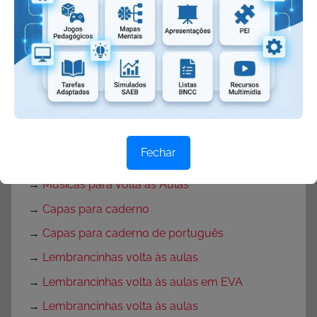
→
Texto para o primeiro dia de aula
→
Textos de volta às aulas
→
Mensagem de volta às aulas
→
Rotina para primeira semana de aula
→
Rotina volta às aulas para Educação Infantil
→
Decoração de sala de aula
Fechar
→
Decoração para Sala de Aula
→
Músicas para Volta às Aulas
→
Capas para caderno
→
Capas para caderno de português
→
Lembrancinhas volta às aulas
→
Lembrancinhas volta às aulas em EVA
→
Lembrancinhas volta às aulas