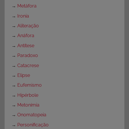
→
Metáfora
→
Ironia
→
Aliteração
→
Anáfora
→
Antítese
→
Paradoxo
→
Catacrese
→
Elipse
→
Eufemismo
→
Hipérbole
→
Metonímia
→
Onomatopeia
→
Personificação