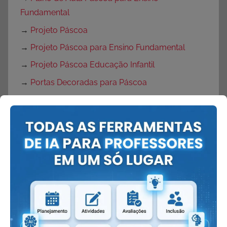
Fundamental
→
Projeto Páscoa
→
Projeto Páscoa para Ensino Fundamental
→
Projeto Páscoa Educação Infantil
→
Portas Decoradas para Páscoa
→
Mural de Páscoa para Educação Infantil
→
Painel de Páscoa
→
Cartaz de Páscoa
→
Decoração de Páscoa
Volta às Aulas:
→
O que fazer no primeiro dia de aula?
→
Dicas Volta às Aulas