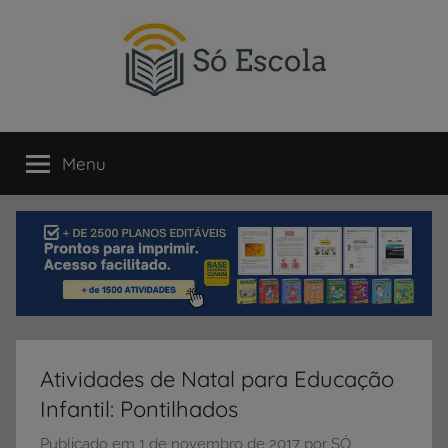
Pular
para
o
conteúdo
SÓ
Só
Escola
Menu
ESCOLA
é
um
portal
direcionado
ao
compartilhamento
de
atividades
educativas,
Atividades de Natal para Educação
dicas
Infantil: Pontilhados
de
ENEM
Publicado em
1 de novembro de 2017
por
SÓ