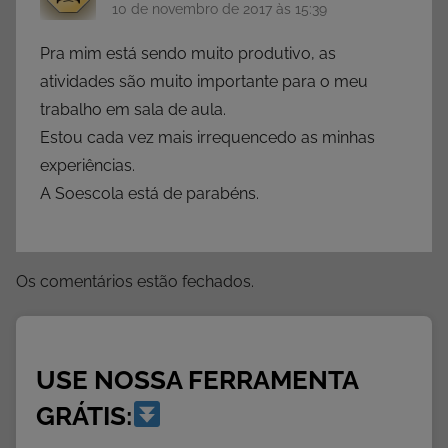
p
10 de novembro de 2017 às 15:39
a
Pra mim está sendo muito produtivo, as
r
a
atividades são muito importante para o meu
I
trabalho em sala de aula.
m
Estou cada vez mais irrequencedo as minhas
p
experiências.
r
A Soescola está de parabéns.
i
m
i
Os comentários estão fechados.
r
,
A
t
USE NOSSA FERRAMENTA
i
GRÁTIS:
v
i