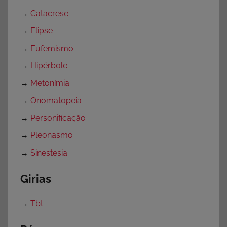
→
Catacrese
→
Elipse
→
Eufemismo
→
Hipérbole
→
Metonímia
→
Onomatopeia
→
Personificação
→
Pleonasmo
→
Sinestesia
Girias
→
Tbt