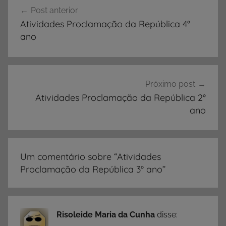
Navegação
I
Post anterior
de
D
Atividades Proclamação da República 4°
A
Post
ano
D
E
S
,
Próximo post
A
Atividades Proclamação da República 2°
ano
t
i
v
i
Um comentário sobre “
Atividades
d
Proclamação da República 3° ano
”
a
d
e
s
Risoleide Maria da Cunha
disse: