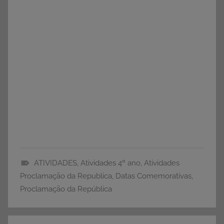
ATIVIDADES
,
Atividades 4º ano
,
Atividades
A
Proclamação da Republica
,
Datas Comemorativas
,
T
Proclamação da República
I
V