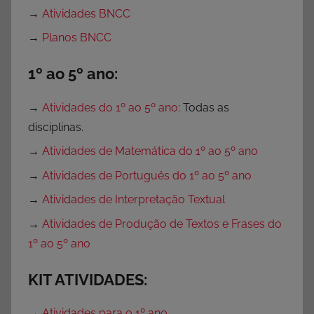
l
→
Atividades BNCC
i
→
Planos BNCC
c
a
1º ao 5º ano:
,
P
→
Atividades do 1º ao 5º ano
: Todas as
r
disciplinas.
o
c
→
Atividades de Matemática do 1º ao 5º ano
l
→
Atividades de Português do 1º ao 5º ano
a
→
Atividades de Interpretação Textual
m
a
→
Atividades de Produção de Textos e Frases do
ç
1º ao 5º ano
ã
o
KIT ATIVIDADES:
d
a
→
Atividades para o 1º ano.