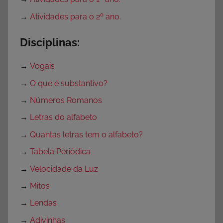
R
→
Atividades para o 2º ano.
e
p
Disciplinas:
ú
b
→
Vogais
l
→
O que é substantivo?
i
→
Números Romanos
c
a
→
Letras do alfabeto
→
Quantas letras tem o alfabeto?
→
Tabela Periódica
→
Velocidade da Luz
→
Mitos
→
Lendas
→
Adivinhas