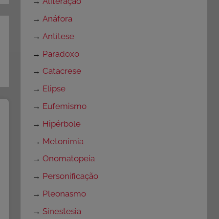
→
Aliteração
→
Anáfora
→
Antítese
→
Paradoxo
→
Catacrese
→
Elipse
→
Eufemismo
→
Hipérbole
→
Metonímia
→
Onomatopeia
→
Personificação
→
Pleonasmo
→
Sinestesia