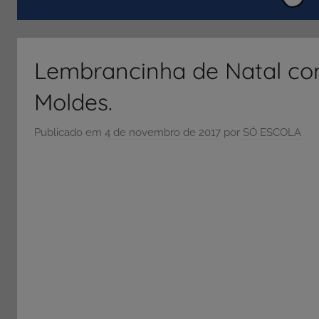
ENEM
e
Vestibular,
Lembrancinha de Natal co
cursos
grátis,
Moldes.
matérias
para
Publicado em
4 de novembro de 2017
por
SÓ ESCOLA
estudo.