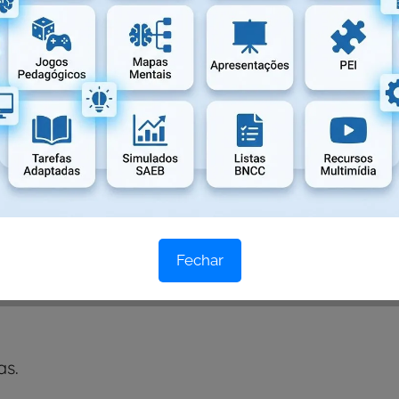
Fechar
as.