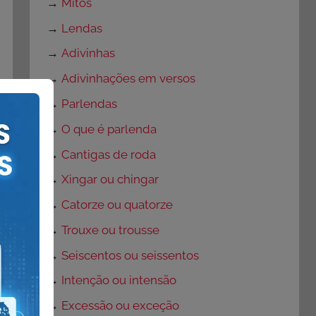
→
Mitos
→
Lendas
→
Adivinhas
→
Adivinhações em versos
→
Parlendas
→
O que é parlenda
→
Cantigas de roda
→
Xingar ou chingar
→
Catorze ou quatorze
→
Trouxe ou trousse
→
Seiscentos ou seissentos
→
Intenção ou intensão
→
Excessão ou exceção