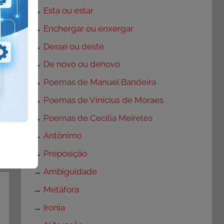
→
Está ou estar
→
Enchergar ou enxergar
→
Desse ou deste
→
De novo ou denovo
→
Poemas de Manuel Bandeira
→
Poemas de Vinícius de Moraes
→
Poemas de Cecília Meireles
→
Antônimo
→
Preposição
→
Ambiguidade
→
Metáfora
→
Ironia