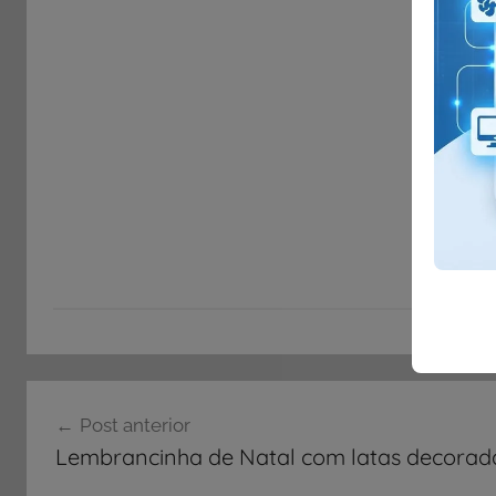
Navegação
Post anterior
de
Lembrancinha de Natal com latas decorad
Post