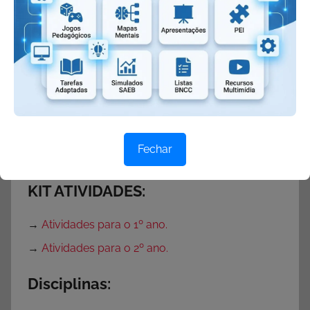
→
Atividades do 1º ao 5º ano
: Todas as
disciplinas.
→
Atividades de Matemática do 1º ao 5º ano
→
Atividades de Português do 1º ao 5º ano
→
Atividades de Interpretação Textual
→
Atividades de Produção de Textos e Frases do
Fechar
1º ao 5º ano
KIT ATIVIDADES:
→
Atividades para o 1º ano.
→
Atividades para o 2º ano.
Disciplinas: