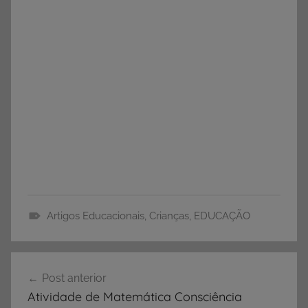
Artigos Educacionais
,
Crianças
,
EDUCAÇÃO
A
r
Navegação
t
Post anterior
de
i
Atividade de Matemática Consciência
g