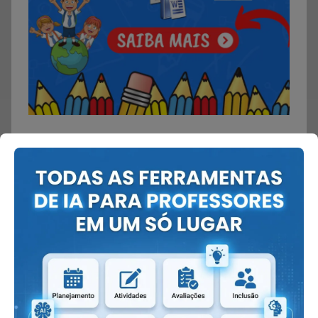
Encontre rápido:
BNCC:
→
Atividades BNCC
→
Planos BNCC
1º ao 5º ano: