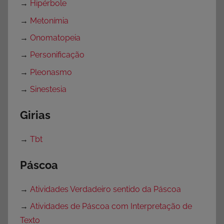
→
Hipérbole
→
Metonímia
→
Onomatopeia
→
Personificação
→
Pleonasmo
→
Sinestesia
Girias
→
Tbt
Páscoa
→
Atividades Verdadeiro sentido da Páscoa
→
Atividades de Páscoa com Interpretação de
Texto