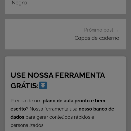
Post
Negra
o
s
E
d
Próximo post
u
Capas de caderno
c
a
c
i
USE NOSSA FERRAMENTA
o
n
GRÁTIS:
a
i
Precisa de um
plano de aula pronto e bem
s
escrito
? Nossa ferramenta usa
nosso banco de
,
dados
para gerar conteúdos rápidos e
C
personalizados.
r