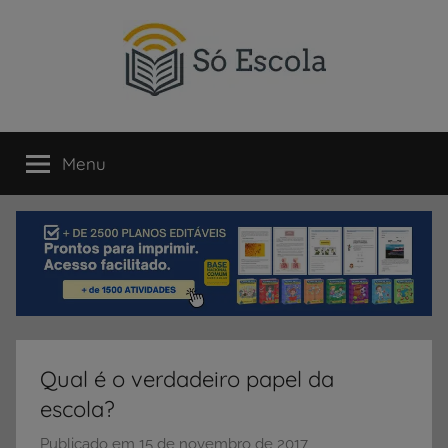
Pular
para
o
conteúdo
SÓ
Só
Escola
Menu
ESCOLA
é
um
portal
direcionado
ao
compartilhamento
de
atividades
educativas,
Qual é o verdadeiro papel da
dicas
escola?
de
ENEM
Publicado em
15 de novembro de 2017
p