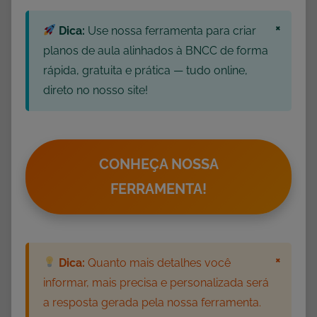
i
×
a
Dica:
Use nossa ferramenta para criar
n
planos de aula alinhados à BNCC de forma
ç
rápida, gratuita e prática — tudo online,
a
direto no nosso site!
s
,
P
a
CONHEÇA NOSSA
i
FERRAMENTA!
s
e
F
i
×
Dica:
Quanto mais detalhes você
l
informar, mais precisa e personalizada será
h
a resposta gerada pela nossa ferramenta.
o