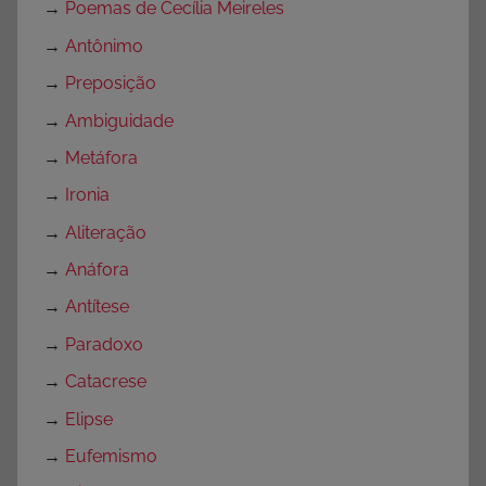
→
Poemas de Cecília Meireles
→
Antônimo
→
Preposição
→
Ambiguidade
→
Metáfora
→
Ironia
→
Aliteração
→
Anáfora
→
Antítese
→
Paradoxo
→
Catacrese
→
Elipse
→
Eufemismo