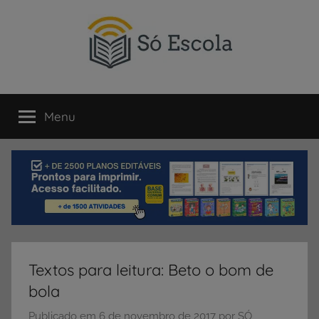
Pular
para
o
conteúdo
SÓ
Só
Escola
Menu
ESCOLA
é
um
portal
direcionado
ao
compartilhamento
de
atividades
educativas,
Textos para leitura: Beto o bom de
dicas
bola
de
ENEM
Publicado em
6 de novembro de 2017
por
SÓ