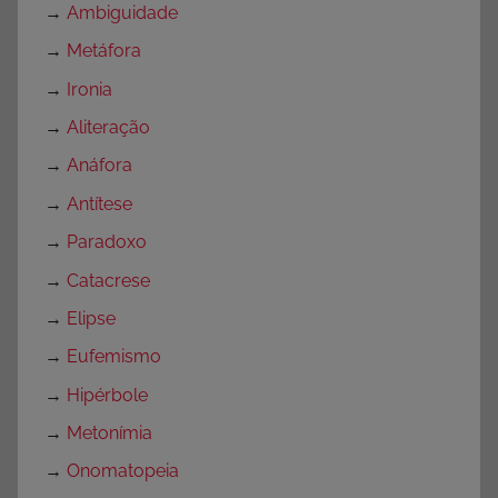
→
Ambiguidade
→
Metáfora
→
Ironia
→
Aliteração
→
Anáfora
→
Antítese
→
Paradoxo
→
Catacrese
→
Elipse
→
Eufemismo
→
Hipérbole
→
Metonímia
→
Onomatopeia