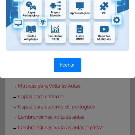
→
Dicas Volta às Aulas
→
Texto para o primeiro dia de aula
→
Textos de volta às aulas
→
Mensagem de volta às aulas
→
Rotina para primeira semana de aula
→
Rotina volta às aulas para Educação Infantil
Fechar
→
Decoração de sala de aula
→
Decoração para Sala de Aula
→
Músicas para Volta às Aulas
→
Capas para caderno
→
Capas para caderno de português
→
Lembrancinhas volta às aulas
→
Lembrancinhas volta às aulas em EVA