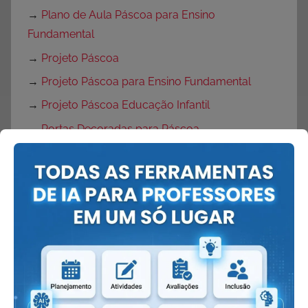
→
Plano de Aula Páscoa para Ensino
Fundamental
→
Projeto Páscoa
→
Projeto Páscoa para Ensino Fundamental
→
Projeto Páscoa Educação Infantil
→
Portas Decoradas para Páscoa
→
Mural de Páscoa para Educação Infantil
→
Painel de Páscoa
→
Cartaz de Páscoa
→
Decoração de Páscoa
Volta às Aulas:
→
O que fazer no primeiro dia de aula?