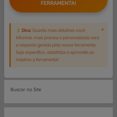
FERRAMENTA!
r
t
o
s
×
Dica:
Quanto mais detalhes você
,
informar, mais precisa e personalizada será
T
a resposta gerada pela nossa ferramenta.
e
Seja específico, detalhista e aproveite ao
x
máximo a ferramenta!
t
o
s
p
a
Buscar no Site
r
a
I
m