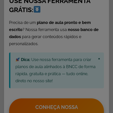
USE NOSSA FERRAMENTA
v
a
GRÁTIS:
s
,
Precisa de um
plano de aula pronto e bem
N
escrito
? Nossa ferramenta usa
nosso banco de
a
dados
para gerar conteúdos rápidos e
t
personalizados.
a
l
×
,
Dica:
Use nossa ferramenta para criar
T
planos de aula alinhados à BNCC de forma
e
rápida, gratuita e prática — tudo online,
x
direto no nosso site!
t
o
s
C
CONHEÇA NOSSA
u