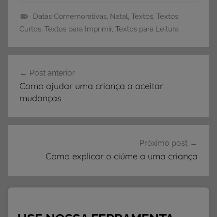
Datas Comemorativas
,
Natal
,
Textos
,
Textos
D
Curtos
,
Textos para Imprimir
,
Textos para Leitura
a
t
Navegação
a
Post anterior
de
s
Como ajudar uma criança a aceitar
C
Post
mudanças
o
m
e
m
Próximo post
o
Como explicar o ciúme a uma criança
r
a
t
i