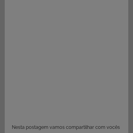
cursos
Ó
grátis,
E
matérias
S
para
C
estudo.
O
L
A
Nesta postagem vamos compartilhar com vocês