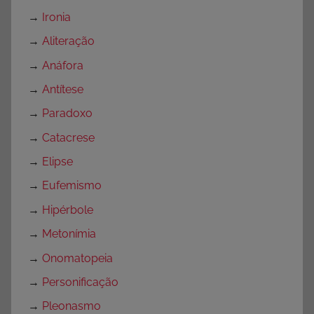
→
Ironia
→
Aliteração
→
Anáfora
→
Antítese
→
Paradoxo
→
Catacrese
→
Elipse
→
Eufemismo
→
Hipérbole
→
Metonímia
→
Onomatopeia
→
Personificação
→
Pleonasmo