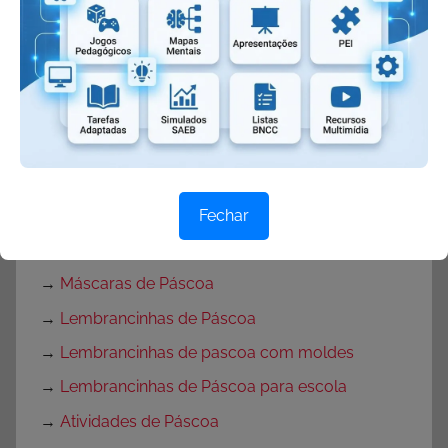
→
Frases de Páscoa
→
Músicas de Páscoa
→
Música Coelhinho de Páscoa
→
Músicas do Coelho da Páscoa
→
Símbolos da Páscoa
→
Brincadeiras de Páscoa
→
Dinâmicas de Páscoa
Fechar
→
Máscaras de Coelhinho
→
Máscaras de Páscoa
→
Lembrancinhas de Páscoa
→
Lembrancinhas de pascoa com moldes
→
Lembrancinhas de Páscoa para escola
→
Atividades de Páscoa