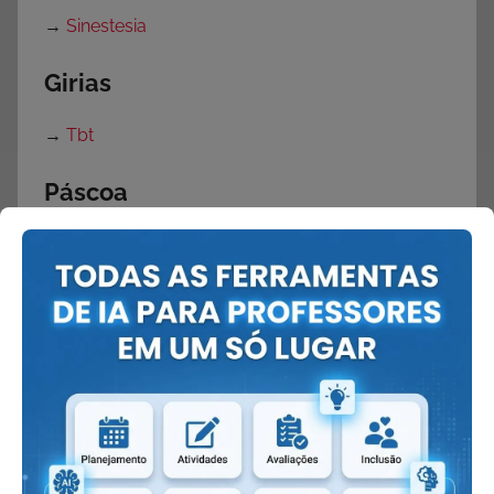
→
Sinestesia
Girias
→
Tbt
Páscoa
→
Atividades Verdadeiro sentido da Páscoa
→
Atividades de Páscoa com Interpretação de
Texto
→
Atividades para Páscoa
→
Textos sobre a Páscoa
→
Cartão de Páscoa
→
Mensagens de Páscoa