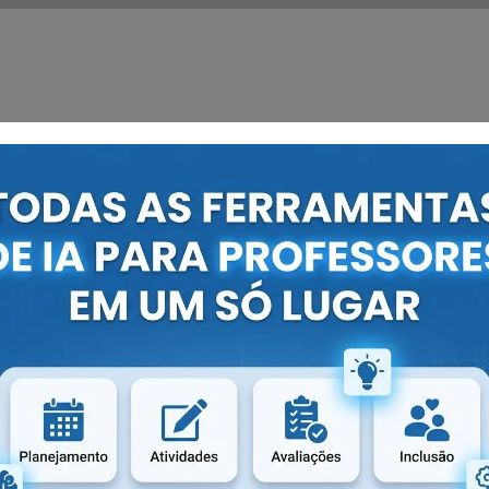
rio.
S:
? Nossa ferramenta usa
nosso banco de dados
para