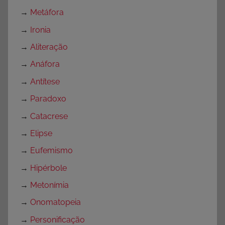
→
Metáfora
→
Ironia
→
Aliteração
→
Anáfora
→
Antítese
→
Paradoxo
→
Catacrese
→
Elipse
→
Eufemismo
→
Hipérbole
→
Metonímia
→
Onomatopeia
→
Personificação