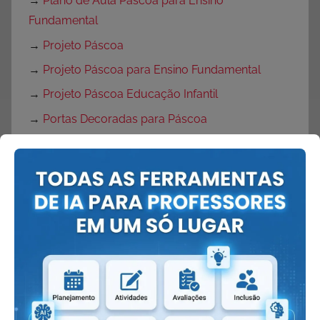
→
Plano de Aula Páscoa para Ensino
Fundamental
→
Projeto Páscoa
→
Projeto Páscoa para Ensino Fundamental
→
Projeto Páscoa Educação Infantil
→
Portas Decoradas para Páscoa
→
Mural de Páscoa para Educação Infantil
→
Painel de Páscoa
→
Cartaz de Páscoa
→
Decoração de Páscoa
Volta às Aulas:
→
O que fazer no primeiro dia de aula?
→
Dicas Volta às Aulas