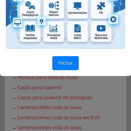
→
Texto para o primeiro dia de aula
→
Textos de volta às aulas
→
Mensagem de volta às aulas
→
Rotina para primeira semana de aula
→
Rotina volta às aulas para Educação Infantil
→
Decoração de sala de aula
Fechar
→
Decoração para Sala de Aula
→
Músicas para Volta às Aulas
→
Capas para caderno
→
Capas para caderno de português
→
Lembrancinhas volta às aulas
→
Lembrancinhas volta às aulas em EVA
→
Lembrancinhas volta às aulas