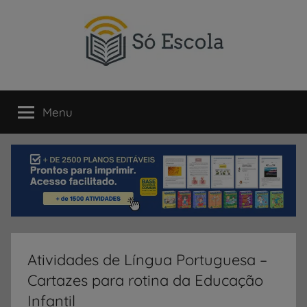
Pular
para
o
conteúdo
SÓ
Só
Escola
Menu
ESCOLA
é
um
portal
direcionado
ao
compartilhamento
de
atividades
educativas,
Atividades de Língua Portuguesa –
dicas
Cartazes para rotina da Educação
de
ENEM
Infantil