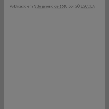
e
Publicado em
3 de janeiro de 2018
por
SÓ ESCOLA
Vestibular,
cursos
grátis,
matérias
para
estudo.