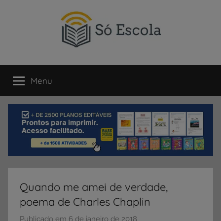
Pular
para
o
conteúdo
SÓ
Só
Escola
Menu
ESCOLA
é
um
portal
direcionado
ao
compartilhamento
de
atividades
educativas,
Quando me amei de verdade,
dicas
poema de Charles Chaplin
de
ENEM
Publicado em
6 de janeiro de 2018
p