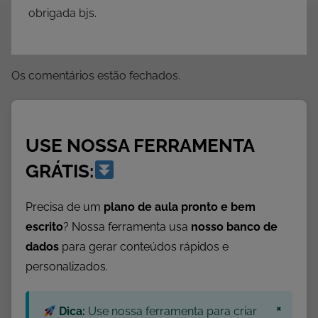
P
obrigada bjs.
o
e
s
Os comentários estão fechados.
i
a
s
USE NOSSA FERRAMENTA
GRÁTIS:
Precisa de um
plano de aula pronto e bem
escrito
? Nossa ferramenta usa
nosso banco de
dados
para gerar conteúdos rápidos e
personalizados.
×
Dica:
Use nossa ferramenta para criar