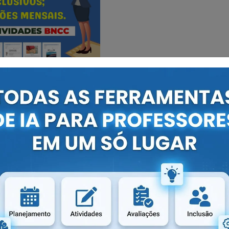
tuação nova e, como tal, implica a construção contínua
mundo exterior, como toda adaptação biológica. Desta
te a partir de exercícios e estímulos oferecidos pelo
a inteligência humana pode ser exercitada, buscando
i “
desde o nível mais primitivo da existência,
as trocas simbólicas
” (Ramozzi-Chiarottino apud Chiabai:
 inato, nem resultado de condicionamentos. Para ele o
 meio e o indivíduo. Esta teoria epistemológica