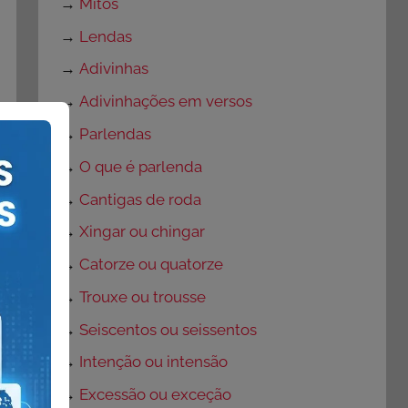
→
Mitos
→
Lendas
→
Adivinhas
→
Adivinhações em versos
→
Parlendas
→
O que é parlenda
→
Cantigas de roda
→
Xingar ou chingar
→
Catorze ou quatorze
→
Trouxe ou trousse
→
Seiscentos ou seissentos
→
Intenção ou intensão
→
Excessão ou exceção