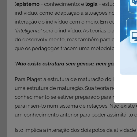
(
epistemo
= conhecimento; e
logia
= estudo) é cara
indivíduo, como adaptação a situações novas, port
interação do indivíduo com o meio. Em outras palav
“
inteligente
” será o indivíduo. As teorias piagetia
do desenvolvimento, mas também para outras áreas
que os pedagogos tracem uma metodologia de prá
“
Não existe estrutura sem gênese, nem gênese sem 
Para Piaget a estrutura de maturação do indivídu
uma estrutura de maturação. Sua teoria nos mostr
conhecimento se estiver preparado para recebê-lo.
para inseri-lo num sistema de relações. Não exis
um conhecimento anterior para poder assimilá-lo e
Isto implica a interação dos dois polos da atividad