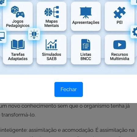
cterizada como interacionista. A inteligência do
anto, está relacionada com a complexidade desta
ras, quanto mais complexa for esta interação, mais
nas abrem campo de estudo não somente para a psicologia
 como; a sociologia e a antropologia, além de permitir
ticas baseada em suas descobertas.
estrutura
” (Piaget).
o sofre um processo genético e a gênese depende de
a que o indivíduo só recebe um determinado
Fechar
 Ou seja, se puder agir sobre o objeto de conhecimento
te um novo conhecimento sem que o organismo tenha já
 transformá-lo.
e inteligente: assimilação e acomodação. É assimilação na