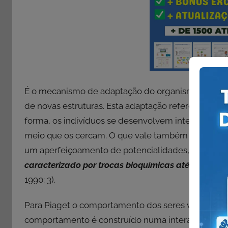
É o mecanismo de adaptação do organismo a uma si
de novas estruturas. Esta adaptação refere-se ao 
forma, os indivíduos se desenvolvem intelectualmen
meio que os cercam. O que vale também dizer que 
um aperfeiçoamento de potencialidades, que evolu
caracterizado por trocas bioquímicas até o nível d
1990: 3).
Para Piaget o comportamento dos seres vivos não é
comportamento é construído numa interação entre o