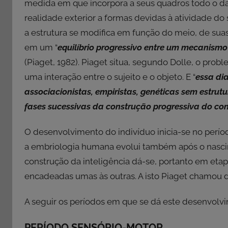
medida em que incorpora a seus quadros todo o da
realidade exterior a formas devidas à atividade d
a estrutura se modifica em função do meio, de suas 
em um “
equilíbrio progressivo entre um mecani
(Piaget, 1982). Piaget situa, segundo Dolle, o pro
uma interação entre o sujeito e o objeto. E “
essa dia
associacionistas, empiristas, genéticas sem estrutur
fases sucessivas da construção progressiva do c
O desenvolvimento do indivíduo inicia-se no período
a embriologia humana evolui também após o nascim
construção da inteligência dá-se, portanto em eta
encadeadas umas às outras. A isto Piaget chamou d
A seguir os períodos em que se dá este desenvolvi
PERÍODO SENSÓRIO-MOTOR