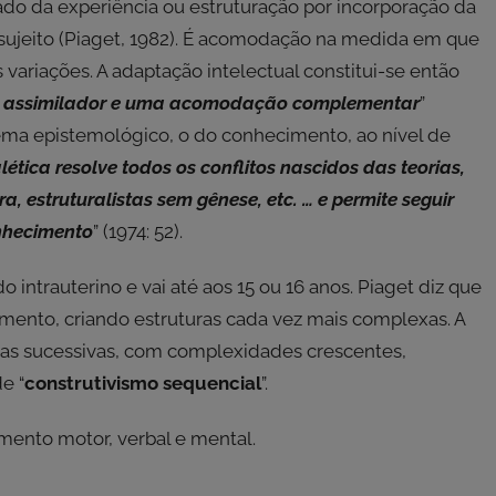
do da experiência ou estruturação por incorporação da
o sujeito (Piaget, 1982). É acomodação na medida em que
variações. A adaptação intelectual constitui-se então
smo assimilador e uma acomodação complementar
”
blema epistemológico, o do conhecimento, ao nível de
lética resolve todos os conflitos nascidos das teorias,
a, estruturalistas sem gênese, etc. … e permite seguir
onhecimento
” (1974: 52).
 intrauterino e vai até aos 15 ou 16 anos. Piaget diz que
ento, criando estruturas cada vez mais complexas. A
pas sucessivas, com complexidades crescentes,
e “
construtivismo sequencial
”.
mento motor, verbal e mental.