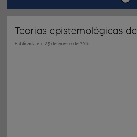
ENEM
e
Vestibular,
Teorias epistemológicas d
cursos
grátis,
Publicado em
25 de janeiro de 2018
p
matérias
o
para
r
estudo.
S
Ó
E
S
C
O
L
A