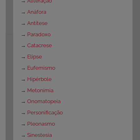
→
Aliteração
→
Anáfora
→
Antítese
→
Paradoxo
→
Catacrese
→
Elipse
→
Eufemismo
→
Hipérbole
→
Metonímia
→
Onomatopeia
→
Personificação
→
Pleonasmo
→
Sinestesia