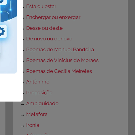
→
Está ou estar
→
Enchergar ou enxergar
→
Desse ou deste
→
De novo ou denovo
→
Poemas de Manuel Bandeira
→
Poemas de Vinícius de Moraes
→
Poemas de Cecília Meireles
→
Antônimo
→
Preposição
→
Ambiguidade
→
Metáfora
→
Ironia