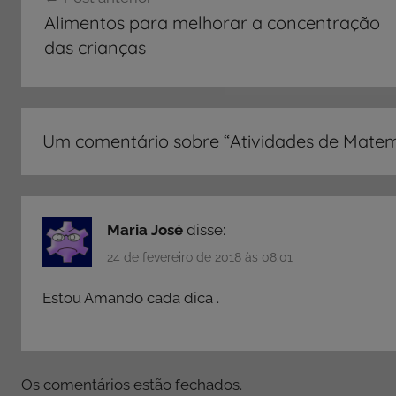
V
de
Alimentos para melhorar a concentração
I
Post
das crianças
D
A
D
E
Um comentário sobre “
Atividades de Mate
S
,
A
t
Maria José
disse:
i
v
24 de fevereiro de 2018 às 08:01
i
Estou Amando cada dica .
d
a
d
e
Os comentários estão fechados.
s