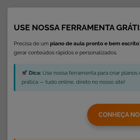
d
e
M
USE NOSSA FERRAMENTA GRÁTI
a
t
Precisa de um
plano de aula pronto e bem escrito
e
gerar conteúdos rápidos e personalizados.
m
á
t
Dica:
Use nossa ferramenta para criar planos 
i
prática — tudo online, direto no nosso site!
c
a
,
A
CONHEÇA NO
t
i
v