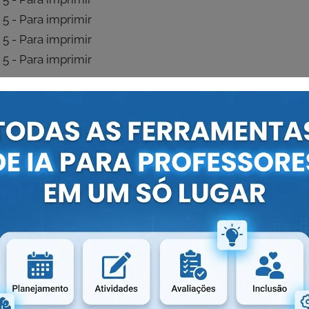
alhando o número 5 em PDF
os disponibilizar o
“Atividades de Matemática
r com seus amigos nas redes sociais e também deixe um
ugestões para outras postagens.
OLA