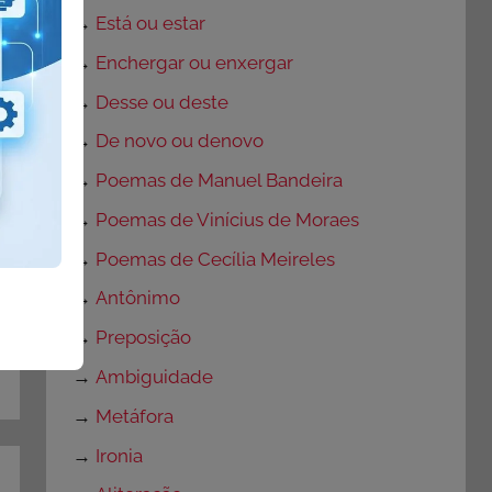
→
Está ou estar
→
Enchergar ou enxergar
→
Desse ou deste
→
De novo ou denovo
→
Poemas de Manuel Bandeira
→
Poemas de Vinícius de Moraes
→
Poemas de Cecília Meireles
→
Antônimo
→
Preposição
→
Ambiguidade
→
Metáfora
→
Ironia