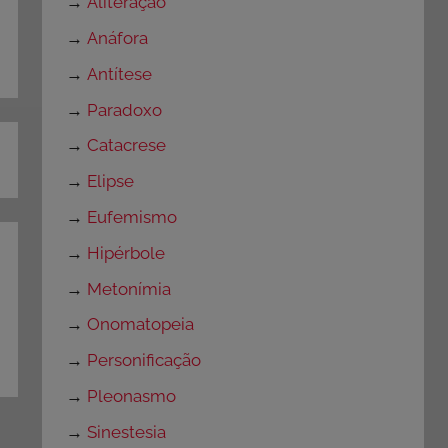
→
Aliteração
→
Anáfora
→
Antítese
→
Paradoxo
→
Catacrese
→
Elipse
→
Eufemismo
→
Hipérbole
→
Metonímia
→
Onomatopeia
→
Personificação
→
Pleonasmo
→
Sinestesia