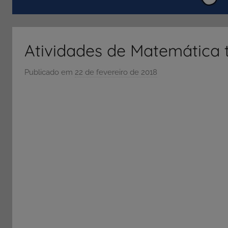
ENEM
e
Vestibular,
Atividades de Matemática 
cursos
grátis,
Publicado em
22 de fevereiro de 2018
p
matérias
o
para
r
estudo.
S
Ó
E
S
C
O
L
A