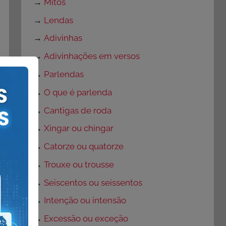
→
Mitos
→
Lendas
→
Adivinhas
→
Adivinhações em versos
→
Parlendas
→
O que é parlenda
→
Cantigas de roda
→
Xingar ou chingar
→
Catorze ou quatorze
→
Trouxe ou trousse
→
Seiscentos ou seissentos
→
Intenção ou intensão
→
Excessão ou exceção