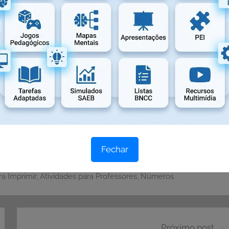
Fechar
ra Imprimir
,
Atividades para Professores
,
Números
Próximo post