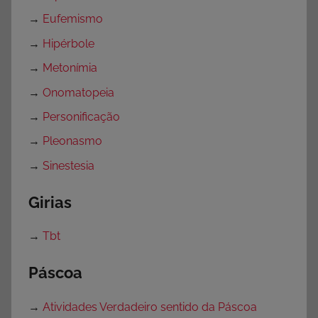
→
Eufemismo
→
Hipérbole
→
Metonímia
→
Onomatopeia
→
Personificação
→
Pleonasmo
→
Sinestesia
Girias
→
Tbt
Páscoa
→
Atividades Verdadeiro sentido da Páscoa