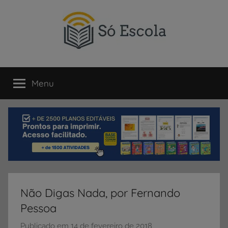
Pular
para
o
conteúdo
SÓ
Só
Escola
Menu
ESCOLA
é
um
portal
direcionado
ao
compartilhamento
de
atividades
educativas,
Não Digas Nada, por Fernando
dicas
Pessoa
de
ENEM
Publicado em
14 de fevereiro de 2018
p