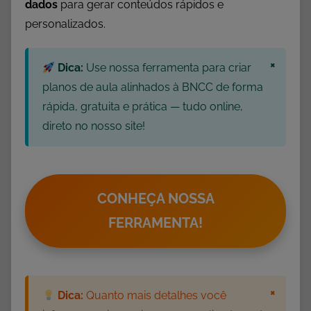
dados
para gerar conteúdos rápidos e
P
personalizados.
O
E
×
Dica:
Use nossa ferramenta para criar
M
A
planos de aula alinhados à BNCC de forma
S
rápida, gratuita e prática — tudo online,
direto no nosso site!
CONHEÇA NOSSA
FERRAMENTA!
×
Dica:
Quanto mais detalhes você