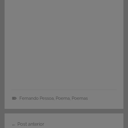
Fernando Pessoa
,
Poema
,
Poemas
F
e
Navegação
r
Post anterior
n