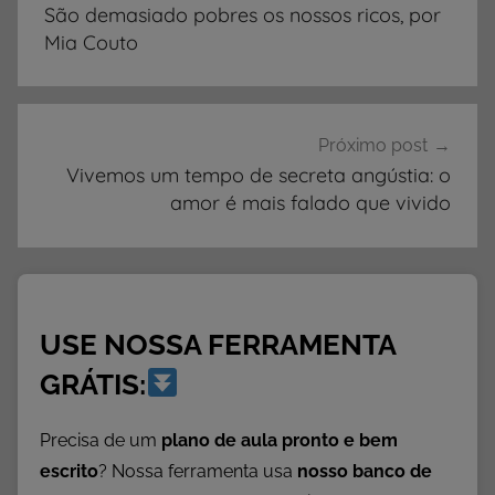
de
São demasiado pobres os nossos ricos, por
a
Post
Mia Couto
n
d
o
P
Próximo post
e
Vivemos um tempo de secreta angústia: o
amor é mais falado que vivido
s
s
o
a
,
USE NOSSA FERRAMENTA
P
O
GRÁTIS:
E
M
Precisa de um
plano de aula pronto e bem
A
escrito
? Nossa ferramenta usa
nosso banco de
,