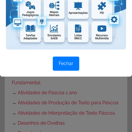
→
Máscaras de Coelhinho
→
Máscaras de Páscoa
→
Lembrancinhas de Páscoa
→
Lembrancinhas de pascoa com moldes
→
Lembrancinhas de Páscoa para escola
→
Atividades de Páscoa
Fechar
→
Atividades de Páscoa Educação Infantil
→
Atividades de Páscoa para Ensino
Fundamental
→
Atividades de Páscoa 1 ano
→
Atividades de Produção de Texto para Páscoa
→
Atividades de Interpretação de Texto Páscoa
→
Desenhos de Ovelhas