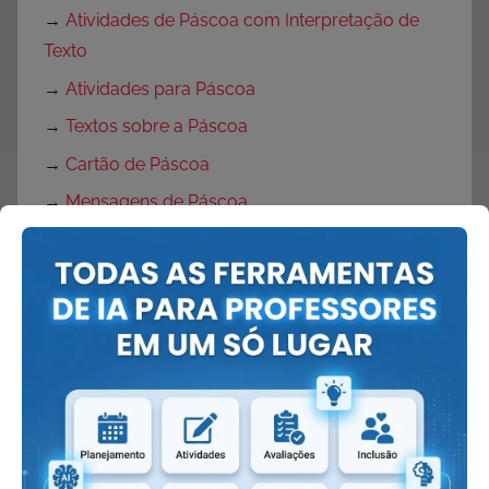
→
Atividades de Páscoa com Interpretação de
Texto
→
Atividades para Páscoa
→
Textos sobre a Páscoa
→
Cartão de Páscoa
→
Mensagens de Páscoa
→
Frases de Páscoa
→
Músicas de Páscoa
→
Música Coelhinho de Páscoa
→
Músicas do Coelho da Páscoa
→
Símbolos da Páscoa
→
Brincadeiras de Páscoa
→
Dinâmicas de Páscoa