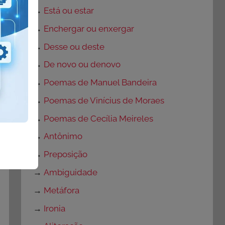
→
Está ou estar
→
Enchergar ou enxergar
→
Desse ou deste
→
De novo ou denovo
→
Poemas de Manuel Bandeira
→
Poemas de Vinícius de Moraes
→
Poemas de Cecília Meireles
→
Antônimo
→
Preposição
→
Ambiguidade
→
Metáfora
→
Ironia