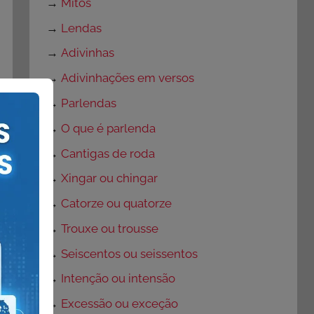
→
Mitos
→
Lendas
→
Adivinhas
→
Adivinhações em versos
→
Parlendas
→
O que é parlenda
→
Cantigas de roda
→
Xingar ou chingar
→
Catorze ou quatorze
→
Trouxe ou trousse
→
Seiscentos ou seissentos
→
Intenção ou intensão
→
Excessão ou exceção