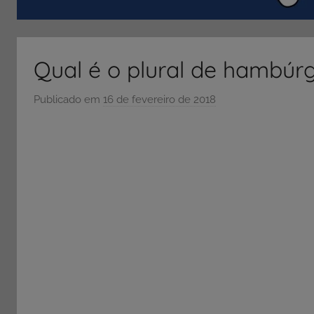
ENEM
e
Vestibular,
Qual é o plural de hambúr
cursos
grátis,
Publicado em
16 de fevereiro de 2018
p
matérias
o
para
r
estudo.
S
Ó
E
S
C
O
L
A