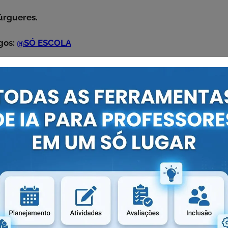
rgueres.
gos:
@SÓ ESCOLA