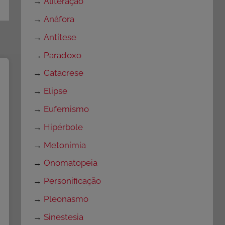
→
Aliteração
→
Anáfora
→
Antítese
→
Paradoxo
→
Catacrese
→
Elipse
→
Eufemismo
→
Hipérbole
→
Metonímia
→
Onomatopeia
→
Personificação
→
Pleonasmo
→
Sinestesia