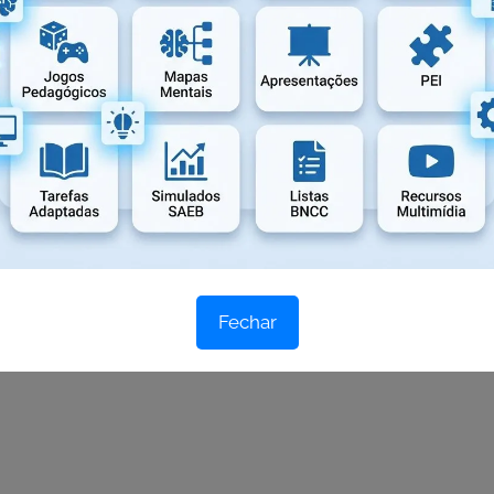
Próximo post
Qual é o plural de guardião?
úrguer?
”
Fechar