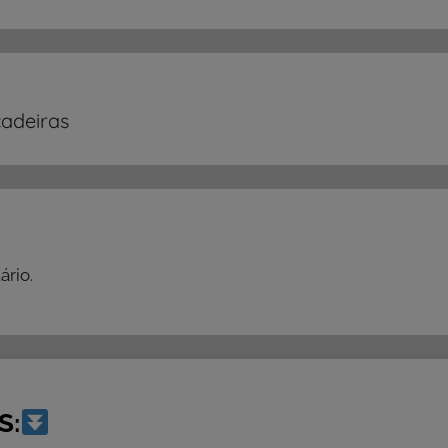
cadeiras
rio.
S: