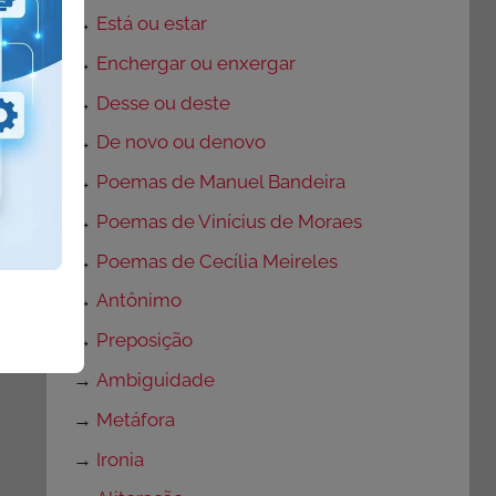
→
Está ou estar
→
Enchergar ou enxergar
→
Desse ou deste
→
De novo ou denovo
→
Poemas de Manuel Bandeira
→
Poemas de Vinícius de Moraes
→
Poemas de Cecília Meireles
→
Antônimo
→
Preposição
→
Ambiguidade
→
Metáfora
→
Ironia