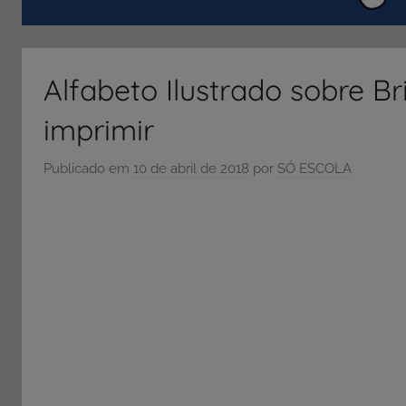
ENEM
e
Vestibular,
Alfabeto Ilustrado sobre B
cursos
grátis,
imprimir
matérias
para
Publicado em
10 de abril de 2018
por
SÓ ESCOLA
estudo.