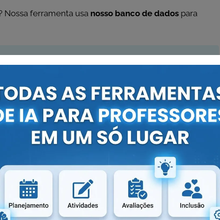
? Nossa ferramenta usa
nosso banco de dados
para
×
de aula alinhados à BNCC de forma rápida, gratuita e
SSA FERRAMENTA!
×
s precisa e personalizada será a resposta gerada pela
aproveite ao máximo a ferramenta!