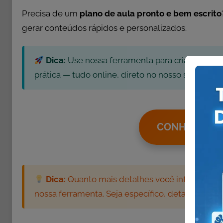
Precisa de um
plano de aula pronto e bem escrito
gerar conteúdos rápidos e personalizados.
Dica:
Use nossa ferramenta para criar planos 
prática — tudo online, direto no nosso site!
CONHEÇA NO
Dica:
Quanto mais detalhes você informar, mai
nossa ferramenta. Seja específico, detalhista e 