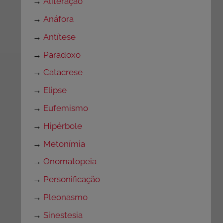
→
Aliteração
→
Anáfora
→
Antítese
→
Paradoxo
→
Catacrese
→
Elipse
→
Eufemismo
→
Hipérbole
→
Metonímia
→
Onomatopeia
→
Personificação
→
Pleonasmo
→
Sinestesia