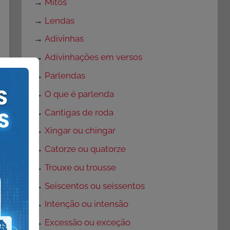
→
Mitos
→
Lendas
→
Adivinhas
→
Adivinhações em versos
→
Parlendas
→
O que é parlenda
→
Cantigas de roda
→
Xingar ou chingar
→
Catorze ou quatorze
→
Trouxe ou trousse
→
Seiscentos ou seissentos
→
Intenção ou intensão
→
Excessão ou exceção