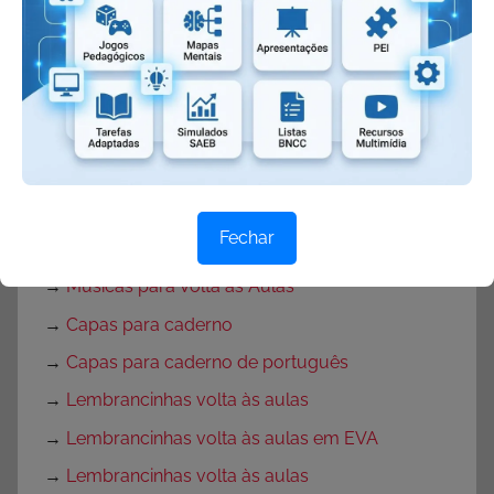
→
Texto para o primeiro dia de aula
→
Textos de volta às aulas
→
Mensagem de volta às aulas
→
Rotina para primeira semana de aula
→
Rotina volta às aulas para Educação Infantil
→
Decoração de sala de aula
Fechar
→
Decoração para Sala de Aula
→
Músicas para Volta às Aulas
→
Capas para caderno
→
Capas para caderno de português
→
Lembrancinhas volta às aulas
→
Lembrancinhas volta às aulas em EVA
→
Lembrancinhas volta às aulas