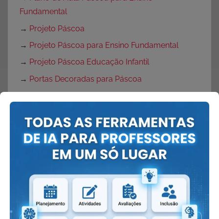
Fundamental
→
Projeto Páscoa
→
Projeto Páscoa para Ensino Fundamental
→
Projeto Páscoa Educação Infantil
→
Portas Decoradas para Páscoa
→
Mural de Páscoa para Educação Infantil
→
Painel de Páscoa
→
Cartaz de Páscoa
→
Decoração de Páscoa
Volta às Aulas:
→
O que fazer no primeiro dia de aula?
→
Dicas Volta às Aulas