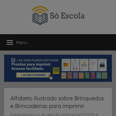
Pular
para
o
conteúdo
SÓ
Só
Escola
Menu
ESCOLA
é
um
portal
direcionado
ao
compartilhamento
de
atividades
educativas,
Alfabeto Ilustrado sobre Brinquedos
dicas
e Brincadeiras para imprimir
de
ENEM
Publicado em
10 de abril de 2018
por
SÓ ESCOLA