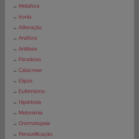
→
Metáfora
→
Ironia
→
Aliteração
→
Anáfora
→
Antítese
→
Paradoxo
→
Catacrese
→
Elipse
→
Eufemismo
→
Hipérbole
→
Metonímia
→
Onomatopeia
→
Personificação