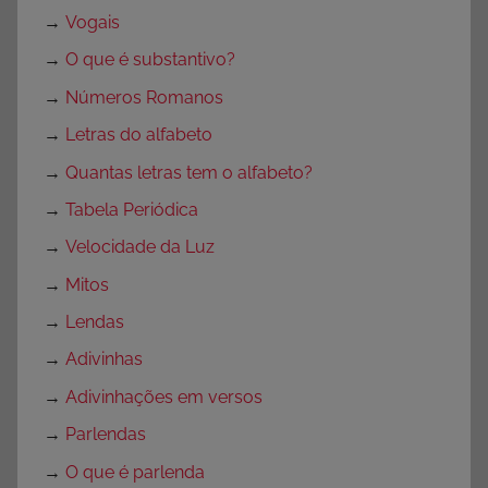
→
Vogais
d
o
→
O que é substantivo?
F
→
Números Romanos
o
→
Letras do alfabeto
l
c
→
Quantas letras tem o alfabeto?
l
→
Tabela Periódica
o
→
Velocidade da Luz
r
e
→
Mitos
,
→
Lendas
F
→
Adivinhas
o
l
→
Adivinhações em versos
c
→
Parlendas
l
→
O que é parlenda
o