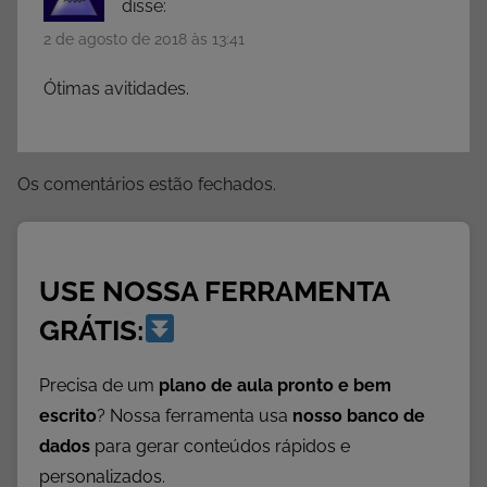
e
disse:
s
2 de agosto de 2018 às 13:41
p
a
Ótimas avitidades.
r
a
I
Os comentários estão fechados.
m
p
r
i
USE NOSSA FERRAMENTA
m
GRÁTIS:
i
r
Precisa de um
plano de aula pronto e bem
,
escrito
? Nossa ferramenta usa
nosso banco de
A
dados
para gerar conteúdos rápidos e
t
personalizados.
i