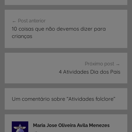
I
V
Navegação
I
Post anterior
de
D
10 coisas que não devemos dizer para
A
Post
crianças
D
E
S
,
Próximo post
A
4 Atividades Dia dos Pais
t
i
v
Um comentário sobre “
Atividades folclore
”
i
d
a
d
Maria Jose Oliveira Avila Menezes