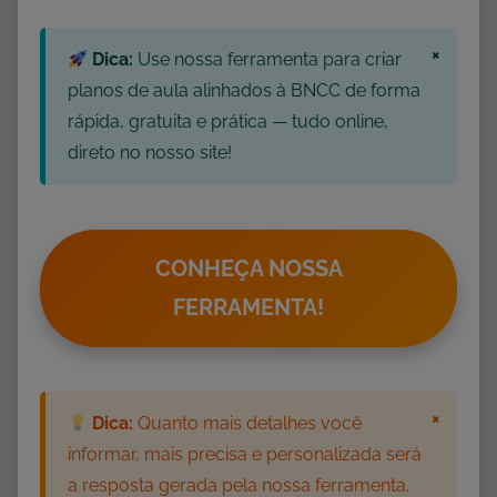
v
i
×
Dica:
Use nossa ferramenta para criar
d
planos de aula alinhados à BNCC de forma
a
rápida, gratuita e prática — tudo online,
d
direto no nosso site!
e
s
p
a
CONHEÇA NOSSA
r
FERRAMENTA!
a
P
r
o
×
Dica:
Quanto mais detalhes você
f
informar, mais precisa e personalizada será
e
s
a resposta gerada pela nossa ferramenta.