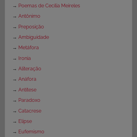
→
Poemas de Cecília Meireles
→
Antônimo
→
Preposição
→
Ambiguidade
→
Metáfora
→
Ironia
→
Aliteração
→
Anáfora
→
Antítese
→
Paradoxo
→
Catacrese
→
Elipse
→
Eufemismo