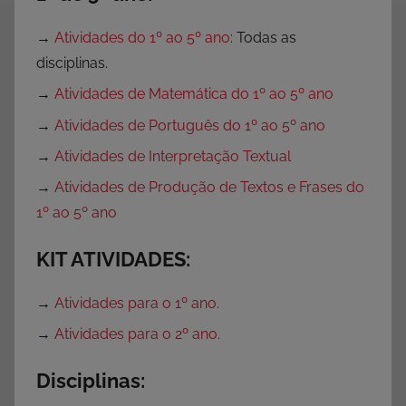
s
C
→
Atividades do 1º ao 5º ano
: Todas as
o
disciplinas.
m
→
Atividades de Matemática do 1º ao 5º ano
e
m
→
Atividades de Português do 1º ao 5º ano
o
→
Atividades de Interpretação Textual
r
→
Atividades de Produção de Textos e Frases do
a
1º ao 5º ano
t
i
KIT ATIVIDADES:
v
a
→
Atividades para o 1º ano.
s
,
→
Atividades para o 2º ano.
D
Disciplinas:
i
a