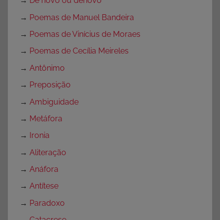
→
De novo ou denovo
→
Poemas de Manuel Bandeira
→
Poemas de Vinícius de Moraes
→
Poemas de Cecília Meireles
→
Antônimo
→
Preposição
→
Ambiguidade
→
Metáfora
→
Ironia
→
Aliteração
→
Anáfora
→
Antítese
→
Paradoxo
→
Catacrese