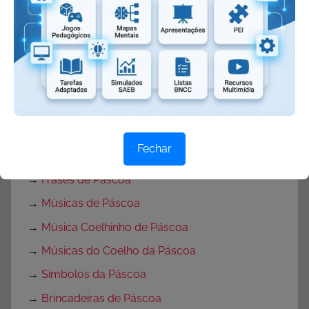
→
Atividades Verdadeiro sentido da Páscoa
→
Atividades de Páscoa com Interpretação de
Texto
→
Atividades para Páscoa
→
Textos sobre a Páscoa
→
Cartão de Páscoa
Fechar
→
Mensagens de Páscoa
→
Frases de Páscoa
→
Músicas de Páscoa
→
Música Coelhinho de Páscoa
→
Músicas do Coelho da Páscoa
→
Símbolos da Páscoa
→
Brincadeiras de Páscoa