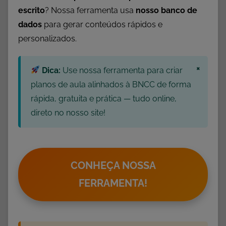
s
escrito
? Nossa ferramenta usa
nosso banco de
d
dados
para gerar conteúdos rápidos e
e
personalizados.
G
e
×
o
Dica:
Use nossa ferramenta para criar
g
planos de aula alinhados à BNCC de forma
r
rápida, gratuita e prática — tudo online,
a
direto no nosso site!
f
i
a
,
CONHEÇA NOSSA
A
FERRAMENTA!
t
i
v