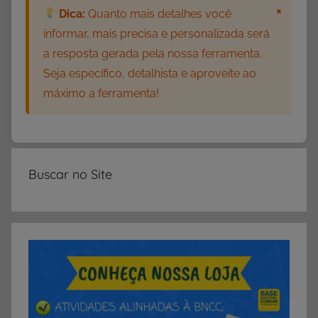
i
×
Dica:
Quanto mais detalhes você
d
informar, mais precisa e personalizada será
a
a resposta gerada pela nossa ferramenta.
d
Seja específico, detalhista e aproveite ao
e
máximo a ferramenta!
s
p
a
r
a
Buscar no Site
I
m
p
r
i
m
i
r