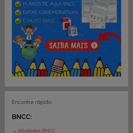
,
A
t
i
v
i
d
a
d
e
s
p
a
Encontre rápido:
r
a
BNCC:
P
r
→
Atividades BNCC