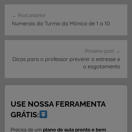
V
Navegação
I
Post anterior
de
D
Numerais da Turma da Mônica de 1 a 10
A
Post
D
E
S
Próximo post
,
Dicas para o professor prevenir o estresse e
A
o esgotamento
t
i
v
i
USE NOSSA FERRAMENTA
d
a
GRÁTIS:
d
e
Precisa de um
plano de aula pronto e bem