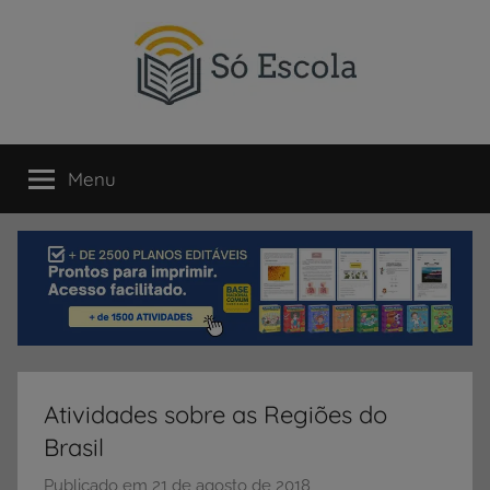
Pular
para
o
conteúdo
SÓ
Só
Escola
Menu
ESCOLA
é
um
portal
direcionado
ao
compartilhamento
de
atividades
educativas,
Atividades sobre as Regiões do
dicas
Brasil
de
ENEM
Publicado em
21 de agosto de 2018
p