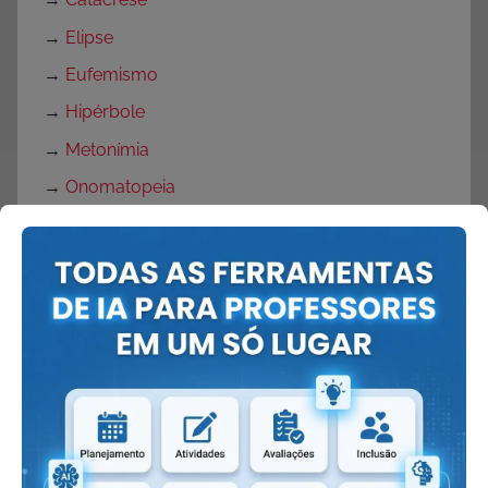
→
Elipse
→
Eufemismo
→
Hipérbole
→
Metonímia
→
Onomatopeia
→
Personificação
→
Pleonasmo
→
Sinestesia
Girias
→
Tbt
Páscoa