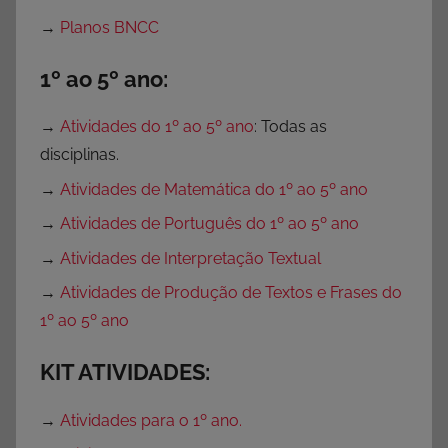
o
→
Planos BNCC
f
e
1º ao 5º ano:
s
s
→
Atividades do 1º ao 5º ano
: Todas as
o
disciplinas.
r
→
Atividades de Matemática do 1º ao 5º ano
e
→
Atividades de Português do 1º ao 5º ano
s
→
Atividades de Interpretação Textual
→
Atividades de Produção de Textos e Frases do
1º ao 5º ano
KIT ATIVIDADES:
→
Atividades para o 1º ano.