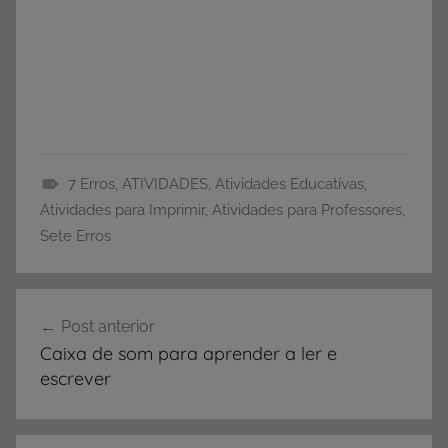
7 Erros
,
ATIVIDADES
,
Atividades Educativas
,
A
Atividades para Imprimir
,
Atividades para Professores
,
T
Sete Erros
I
V
Navegação
I
Post anterior
de
D
Caixa de som para aprender a ler e
A
Post
escrever
D
E
S