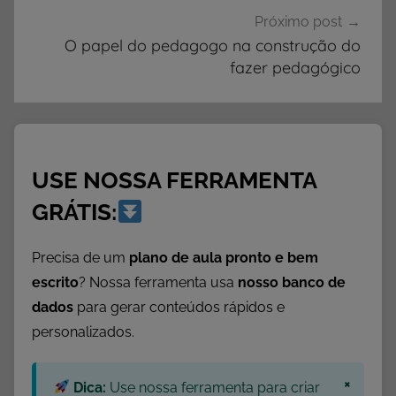
,
Próximo post
A
O papel do pedagogo na construção do
fazer pedagógico
t
i
v
i
d
USE NOSSA FERRAMENTA
a
d
GRÁTIS:
e
s
Precisa de um
plano de aula pronto e bem
p
escrito
? Nossa ferramenta usa
nosso banco de
a
dados
para gerar conteúdos rápidos e
r
personalizados.
a
I
×
Dica:
Use nossa ferramenta para criar
m