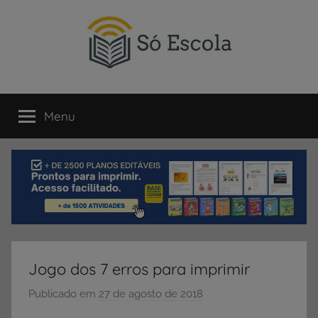
Pular
para
o
conteúdo
SÓ
Só
Escola
Menu
ESCOLA
é
um
portal
direcionado
ao
compartilhamento
de
atividades
educativas,
Jogo dos 7 erros para imprimir
dicas
de
Publicado em
27 de agosto de 2018
p
ENEM
o