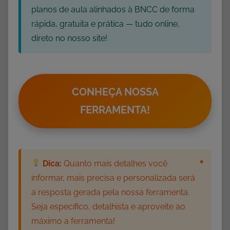
p
planos de aula alinhados à BNCC de forma
r
rápida, gratuita e prática — tudo online,
i
direto no nosso site!
m
i
r
,
CONHEÇA NOSSA
A
FERRAMENTA!
t
i
v
i
×
Dica:
Quanto mais detalhes você
d
informar, mais precisa e personalizada será
a
a resposta gerada pela nossa ferramenta.
d
Seja específico, detalhista e aproveite ao
e
máximo a ferramenta!
s