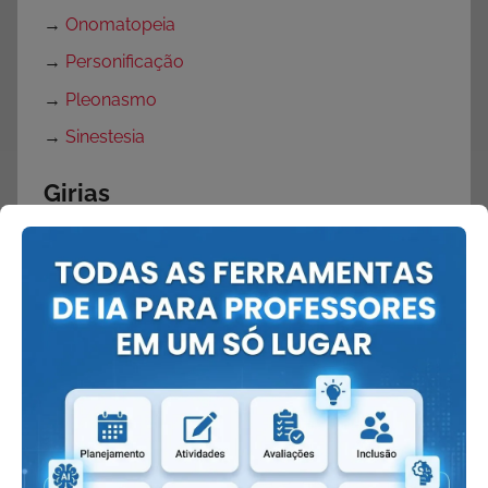
→
Onomatopeia
→
Personificação
→
Pleonasmo
→
Sinestesia
Girias
→
Tbt
Páscoa
→
Atividades Verdadeiro sentido da Páscoa
→
Atividades de Páscoa com Interpretação de
Texto
→
Atividades para Páscoa