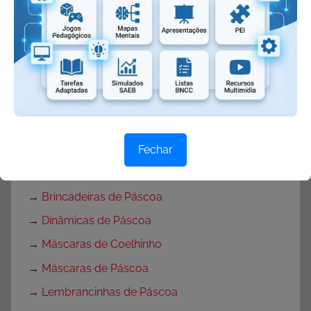
→
Textos sobre a Páscoa
→
Cartão de Páscoa
→
Mensagens de Páscoa
→
Frases de Páscoa
→
Músicas de Páscoa
→
Música Coelhinho de Páscoa
→
Músicas do Coelho da Páscoa
Fechar
→
Símbolos da Páscoa
→
Brincadeiras de Páscoa
→
Dinâmicas de Páscoa
→
Máscaras de Coelhinho
→
Máscaras de Páscoa
→
Lembrancinhas de Páscoa