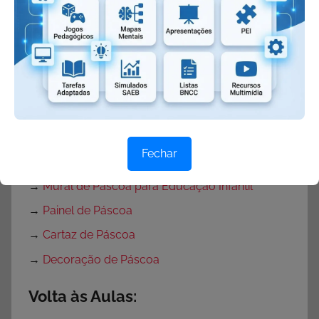
→
Plano de Aula Páscoa para Educação Infantil
→
Plano de Aula Páscoa para Ensino
Fundamental
→
Projeto Páscoa
→
Projeto Páscoa para Ensino Fundamental
→
Projeto Páscoa Educação Infantil
Fechar
→
Portas Decoradas para Páscoa
→
Mural de Páscoa para Educação Infantil
→
Painel de Páscoa
→
Cartaz de Páscoa
→
Decoração de Páscoa
Volta às Aulas: