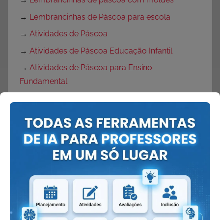
→
Lembrancinhas de Páscoa para escola
→
Atividades de Páscoa
→
Atividades de Páscoa Educação Infantil
→
Atividades de Páscoa para Ensino
Fundamental
→
Atividades de Páscoa 1 ano
→
Atividades de Produção de Texto para Páscoa
→
Atividades de Interpretação de Texto Páscoa
→
Desenhos de Ovelhas
→
Desenho de coruja
→
Desenho de coelho
→
Rotina semanal para Páscoa
→
Plano de Aula Páscoa