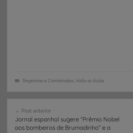
Regrinhas e Combinados
,
Volta as Aulas
R
e
Navegação
g
Post anterior
r
de
Jornal espanhol sugere “Prêmio Nobel
i
Post
aos bombeiros de Brumadinho” e a
n