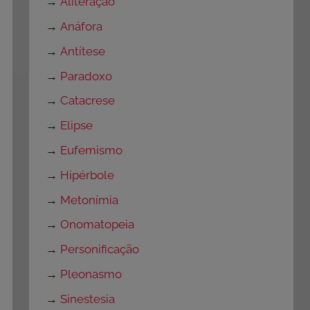
→
Aliteração
→
Anáfora
→
Antítese
→
Paradoxo
→
Catacrese
→
Elipse
→
Eufemismo
→
Hipérbole
→
Metonímia
→
Onomatopeia
→
Personificação
→
Pleonasmo
→
Sinestesia