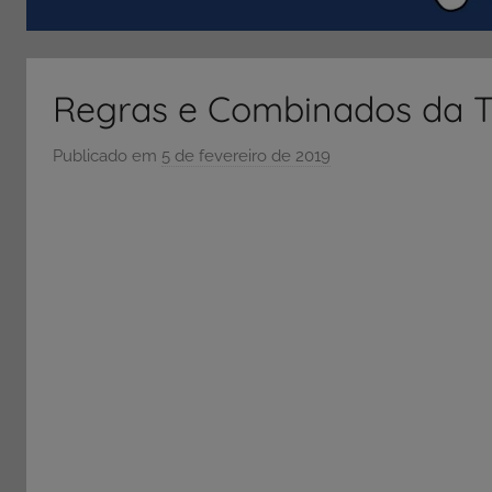
ENEM
e
Vestibular,
Regras e Combinados da 
cursos
grátis,
Publicado em
5 de fevereiro de 2019
p
matérias
o
para
r
estudo.
S
Ó
E
S
C
O
L
A