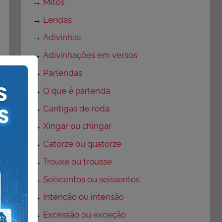
→
Mitos
→
Lendas
→
Adivinhas
→
Adivinhações em versos
→
Parlendas
→
O que é parlenda
→
Cantigas de roda
→
Xingar ou chingar
→
Catorze ou quatorze
→
Trouxe ou trousse
→
Seiscentos ou seissentos
→
Intenção ou intensão
→
Excessão ou exceção