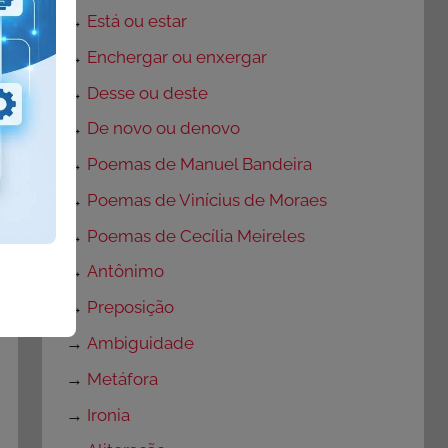
→
Está ou estar
→
Enchergar ou enxergar
→
Desse ou deste
→
De novo ou denovo
→
Poemas de Manuel Bandeira
→
Poemas de Vinícius de Moraes
→
Poemas de Cecília Meireles
→
Antônimo
→
Preposição
→
Ambiguidade
→
Metáfora
→
Ironia