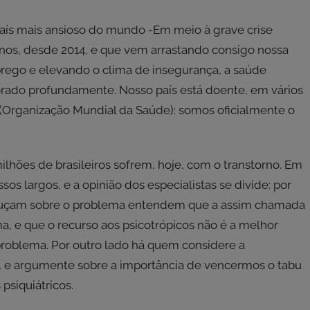
país mais ansioso do mundo -Em meio à grave crise
enos, desde 2014, e que vem arrastando consigo nossa
ego e elevando o clima de insegurança, a saúde
orado profundamente. Nosso país está doente, em vários
 (Organização Mundial da Saúde): somos oficialmente o
lhões de brasileiros sofrem, hoje, com o transtorno. Em
os largos, e a opinião dos especialistas se divide: por
bruçam sobre o problema entendem que a assim chamada
ma, e que o recurso aos psicotrópicos não é a melhor
roblema. Por outro lado há quem considere a
z, e argumente sobre a importância de vencermos o tabu
siquiátricos.