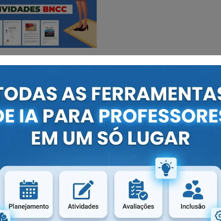
só da ansiedade, mas do sofrimento, em geral) tem
eciso combater a cultura do diagnóstico estão, por
lgum tempo argumenta, referindo-se especificamente ao
l, que “se o aluno não consegue acompanhar as aulas,
sta atenção tem déficit de atenção. A aula pode ser
ue questionam o recurso frequente à medicalização do
canalista, que em vídeo viralizado há alguns anos (
clique
forma de abordar o problema.
mais ansioso do mundo