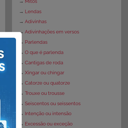
→
Mitos
→
Lendas
→
Adivinhas
→
Adivinhações em versos
→
Parlendas
→
O que é parlenda
→
Cantigas de roda
→
Xingar ou chingar
→
Catorze ou quatorze
→
Trouxe ou trousse
→
Seiscentos ou seissentos
→
Intenção ou intensão
→
Excessão ou exceção