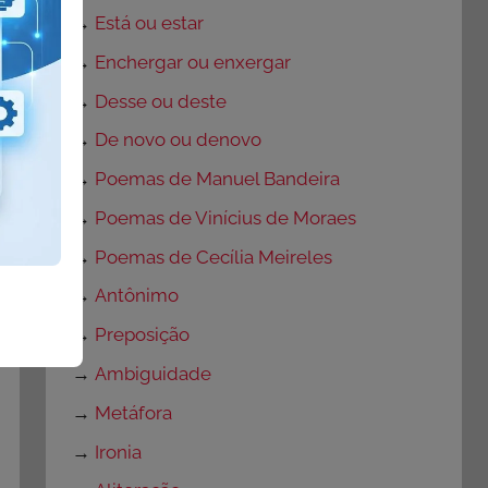
→
Está ou estar
→
Enchergar ou enxergar
→
Desse ou deste
→
De novo ou denovo
→
Poemas de Manuel Bandeira
→
Poemas de Vinícius de Moraes
→
Poemas de Cecília Meireles
→
Antônimo
→
Preposição
→
Ambiguidade
→
Metáfora
→
Ironia