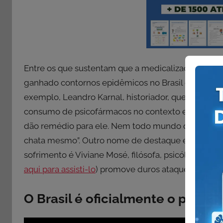
Entre os que sustentam que a medicalização (não 
ganhado contornos epidêmicos no Brasil e que é pr
exemplo, Leandro Karnal, historiador, que já há a
consumo de psicofármacos no contexto educaciona
dão remédio para ele. Nem todo mundo que não pre
chata mesmo”. Outro nome de destaque entre os q
sofrimento é Viviane Mosé, filósofa, psicóloga e psi
aqui para assisti-lo
) promove duros ataques a essa 
O Brasil é oficialmente o país 