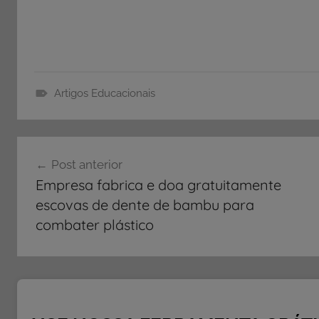
Artigos Educacionais
A
r
Navegação
t
Post anterior
i
de
Empresa fabrica e doa gratuitamente
g
Post
escovas de dente de bambu para
o
combater plástico
s
E
d
u
c
a