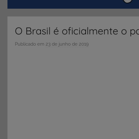
ENEM
e
Vestibular,
O Brasil é oficialmente o 
cursos
grátis,
Publicado em
23 de junho de 2019
p
matérias
o
para
r
estudo.
S
Ó
E
S
C
O
L
A