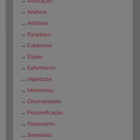
→
Aliteração
→
Anáfora
→
Antítese
→
Paradoxo
→
Catacrese
→
Elipse
→
Eufemismo
→
Hipérbole
→
Metonímia
→
Onomatopeia
→
Personificação
→
Pleonasmo
→
Sinestesia