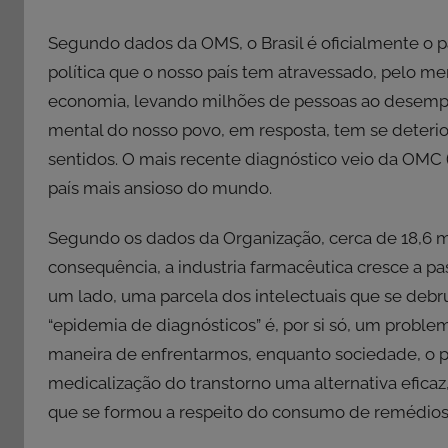
Segundo dados da OMS, o Brasil é oficialmente o 
política que o nosso país tem atravessado, pelo m
economia, levando milhões de pessoas ao desempr
mental do nosso povo, em resposta, tem se deteri
sentidos. O mais recente diagnóstico veio da OMC
país mais ansioso do mundo.
Segundo os dados da Organização, cerca de 18,6 mi
consequência, a industria farmacêutica cresce a pass
um lado, uma parcela dos intelectuais que se de
“epidemia de diagnósticos” é, por si só, um proble
maneira de enfrentarmos, enquanto sociedade, o p
medicalização do transtorno uma alternativa efica
que se formou a respeito do consumo de remédios p