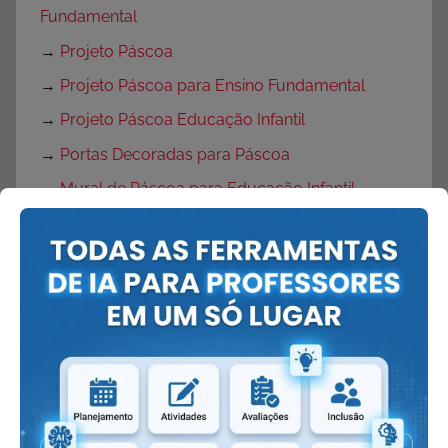
Fundamental
→
Projeto Páscoa
→
Projeto Páscoa para Ensino Fundamental
→
Projeto Páscoa Educação Infantil
→
Portas Decoradas para Páscoa
→
Mural de Páscoa para Educação Infantil
→
Painel de Páscoa
→
Cartaz de Páscoa
→
Decoração de Páscoa
Volta às Aulas:
→
O que fazer no primeiro dia de aula?
→
Dicas Volta às Aulas