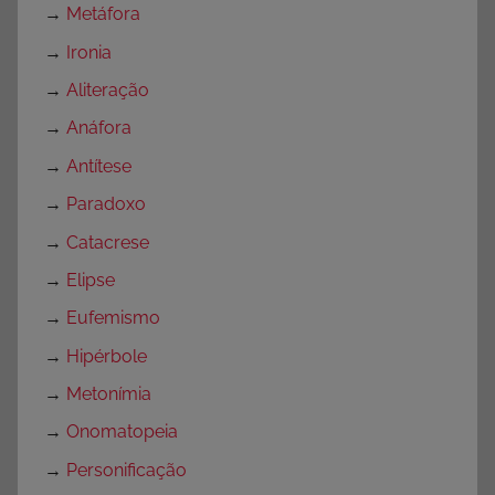
→
Metáfora
→
Ironia
→
Aliteração
→
Anáfora
→
Antítese
→
Paradoxo
→
Catacrese
→
Elipse
→
Eufemismo
→
Hipérbole
→
Metonímia
→
Onomatopeia
→
Personificação