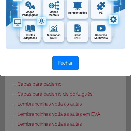
→
Texto para o primeiro dia de aula
→
Textos de volta às aulas
→
Mensagem de volta às aulas
→
Rotina para primeira semana de aula
→
Rotina volta às aulas para Educação Infantil
→
Decoração de sala de aula
Fechar
→
Decoração para Sala de Aula
→
Músicas para Volta às Aulas
→
Capas para caderno
→
Capas para caderno de português
→
Lembrancinhas volta às aulas
→
Lembrancinhas volta às aulas em EVA
→
Lembrancinhas volta às aulas