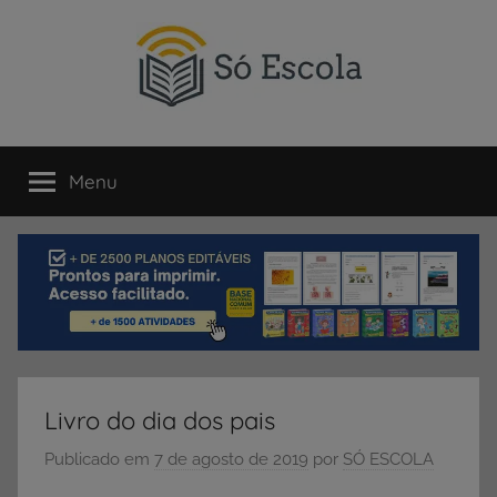
Pular
para
o
conteúdo
SÓ
Só
Escola
Menu
ESCOLA
é
um
portal
direcionado
ao
compartilhamento
de
atividades
educativas,
Livro do dia dos pais
dicas
de
Publicado em
7 de agosto de 2019
por
SÓ ESCOLA
ENEM