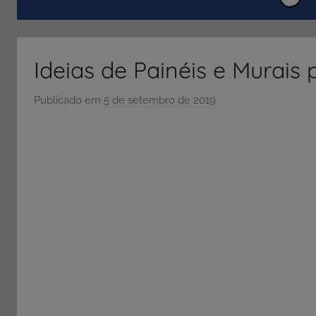
ENEM
e
Vestibular,
Ideias de Painéis e Murais
cursos
grátis,
Publicado em
5 de setembro de 2019
p
matérias
o
para
r
estudo.
S
Ó
E
S
C
O
L
A