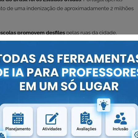
nto de uma indenização de aproximadamente 2 milhões
scolas promovem desfiles
pelas ruas da cidade,
ia e do Brasil.
o e aeronáutica – também fazem
apresentações
rticipa o presidente da República e seus convidados.
 Dia da Independência