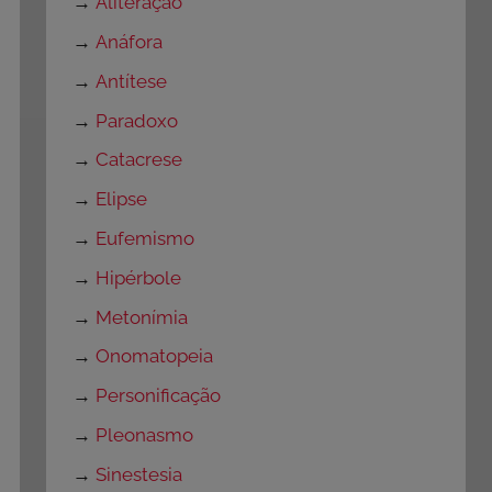
→
Aliteração
→
Anáfora
→
Antítese
→
Paradoxo
→
Catacrese
→
Elipse
→
Eufemismo
→
Hipérbole
→
Metonímia
→
Onomatopeia
→
Personificação
→
Pleonasmo
→
Sinestesia