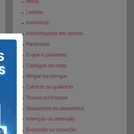
→
Mitos
→
Lendas
→
Adivinhas
→
Adivinhações em versos
→
Parlendas
→
O que é parlenda
→
Cantigas de roda
→
Xingar ou chingar
→
Catorze ou quatorze
→
Trouxe ou trousse
→
Seiscentos ou seissentos
→
Intenção ou intensão
→
Excessão ou exceção