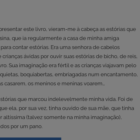
resentar este livro, vieram-me à cabeça as estórias que
ina, que ia regularmente a casa de minha amiga
para contar estórias. Era uma senhora de cabelos
ianças ávidas por ouvir suas estórias de bicho, de reis,
o. Sua imaginação era fértil e as crianças viajavam pelo
 quietas, boquiabertas, embriagadas num encantamento,
esas casarem, os meninos e meninas voarem…
estórias que marcou indelevelmente minha vida. Foi de
que ela, por sua vez, tinha ouvido de sua mãe, que tinha
r altíssima (talvez somente na minha imaginação),
dos por um pano.