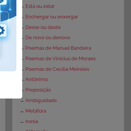
→
Está ou estar
→
Enchergar ou enxergar
→
Desse ou deste
→
De novo ou denovo
→
Poemas de Manuel Bandeira
→
Poemas de Vinícius de Moraes
→
Poemas de Cecília Meireles
→
Antônimo
→
Preposição
→
Ambiguidade
→
Metáfora
→
Ironia