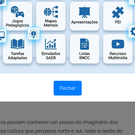
nta saudade!!!) na Comunidade de Mato do Tição, assim
na e suas “ajudantes” na comunidade de Santa Rosa dos
io Chico e D. Tomásia, em Morro Alto, Osório/RS e em
outros pelo país a fora.
s deuses africanos (orixás, voduns, encantados,
ntando. As estórias do tempo que Jesus andava pela terra
al, que assombração aparece para os invejosos e
Fechar
ar valores importantes para os moradores das
s vão passando e as estórias permanecem. Até quando,
 todos possam conhecer um pouco do imaginário dos
 cultura que perpassa norte e sul, leste e oeste do