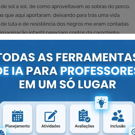
e sol a sol, de como aproveitavam as sobras do porco,
as que aqui aportaram, deixando para trás uma vida
s de luta e de resistência dos negros me eram contadas
 imaginação infantil pareciam contos da carochinha.
elas estórias ouvidas nos quilombos. Em minhas andanças
estórias de luta e resistência contadas por Caridade e
m, estórias de assombração e mistério, estórias de fé,
cantamento provocado pelos contadores de estórias, nas
ança. Eles ou elas eram lideranças respeitadas que
o oral. Não tem hora marcada para contar e ouvir
 capina na roça, durante as rezas para os santos, se
 para crianças como para adultos. Principalmente os
 disponíveis para apresentar seus relatos, têm prazer em