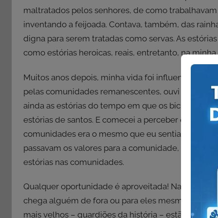
maltratados pelos senhores, de como trabalhavam d
inventando a feijoada. Contava, também, das rainh
digna para serem tratadas como servas. As estória
como estórias heroicas, reais, entretanto, na minha
Muitos anos depois, minha vida foi influenciada p
pelas comunidades remanescentes, ouvi as mesmas 
ainda as estórias do tempo em que os bichos falava
estórias de santos. E comecei a perceber que o en
comunidades era o mesmo que eu sentia quando cri
passavam os valores para a comunidade, via tradiçã
estórias nas comunidades.
Qualquer oportunidade é aproveitada! Nas festas, na
chega alguém de fora ou para eles mesmos e tanto
mais velhos – guardiões da história – estão sempre