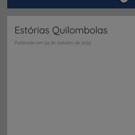
ENEM
e
Vestibular,
Estórias Quilombolas
cursos
grátis,
Publicado em
24 de outubro de 2019
p
matérias
o
para
r
estudo.
S
Ó
E
S
C
O
L
A