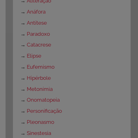
→
Aliteração
→
Anáfora
→
Antítese
→
Paradoxo
→
Catacrese
→
Elipse
→
Eufemismo
→
Hipérbole
→
Metonímia
→
Onomatopeia
→
Personificação
→
Pleonasmo
→
Sinestesia