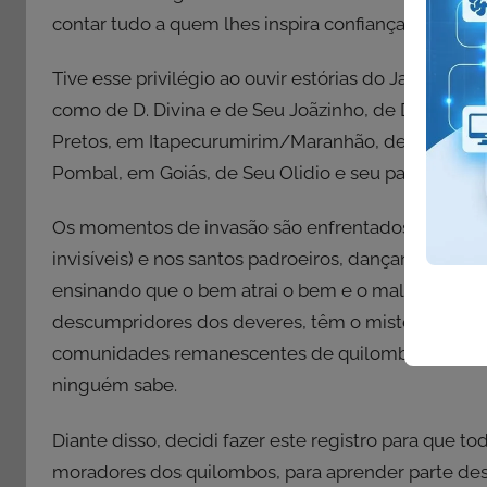
contar tudo a quem lhes inspira confiança.
Tive esse privilégio ao ouvir estórias do Jair (qua
como de D. Divina e de Seu Joãzinho, de D. Georgi
Pretos, em Itapecurumirim/Maranhão, de Seu Anton
Pombal, em Goiás, de Seu Olidio e seu pai, e tantos 
Os momentos de invasão são enfrentados com fé no
invisíveis) e nos santos padroeiros, dançando e ca
ensinando que o bem atrai o bem e o mal atrai o m
descumpridores dos deveres, têm o mister de pass
comunidades remanescentes de quilombos. Os ano
ninguém sabe.
Diante disso, decidi fazer este registro para que
moradores dos quilombos, para aprender parte dessa