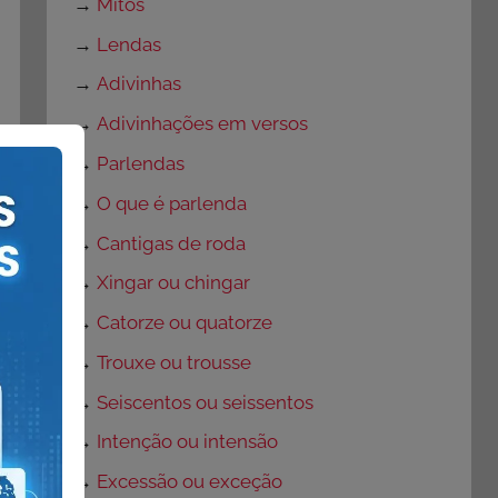
→
Mitos
→
Lendas
→
Adivinhas
→
Adivinhações em versos
→
Parlendas
→
O que é parlenda
→
Cantigas de roda
→
Xingar ou chingar
→
Catorze ou quatorze
→
Trouxe ou trousse
→
Seiscentos ou seissentos
→
Intenção ou intensão
→
Excessão ou exceção