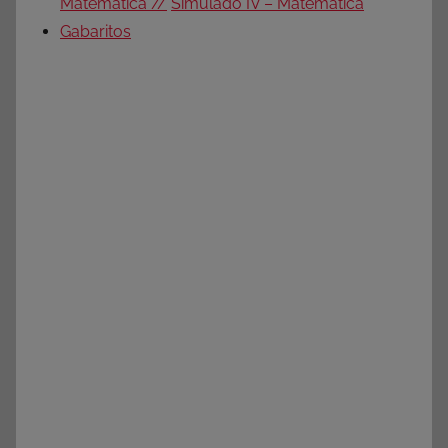
Matemática //
Simulado IV – Matemática
Gabaritos