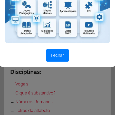
→
Atividades de Interpretação Textual
→
Atividades de Produção de Textos e Frases do
1º ao 5º ano
KIT ATIVIDADES:
→
Atividades para o 1º ano.
Fechar
→
Atividades para o 2º ano.
Disciplinas:
→
Vogais
→
O que é substantivo?
→
Números Romanos
→
Letras do alfabeto