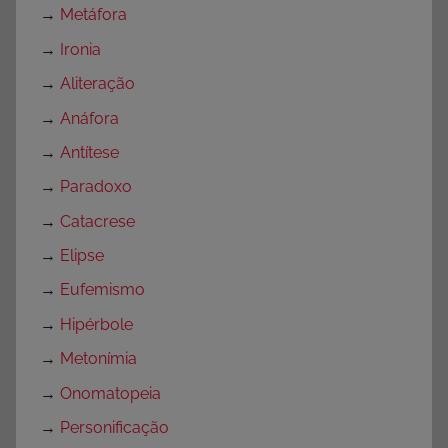
→
Metáfora
→
Ironia
→
Aliteração
→
Anáfora
→
Antítese
→
Paradoxo
→
Catacrese
→
Elipse
→
Eufemismo
→
Hipérbole
→
Metonímia
→
Onomatopeia
→
Personificação