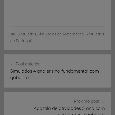
Simulados
,
Simulados de Matemática
,
Simulados
S
de Português
i
m
Navegação
u
Post anterior
de
l
Simulados 4 ano ensino fundamental com
a
Post
gabarito
d
o
s
Próximo post
Apostila de atividades 5 ano com
descritores e gabarito