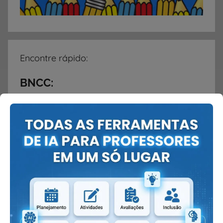
Encontre rápido:
BNCC:
→
Atividades BNCC
→
Planos BNCC
1º ao 5º ano:
→
Atividades do 1º ao 5º ano
: Todas as
disciplinas.
→
Atividades de Matemática do 1º ao 5º ano
→
Atividades de Português do 1º ao 5º ano