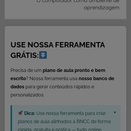
O computador como ambiente de
,
aprendizagem
A
t
i
v
USE NOSSA FERRAMENTA
i
d
GRÁTIS:
a
d
Precisa de um
plano de aula pronto e bem
e
escrito
? Nossa ferramenta usa
nosso banco de
s
dados
para gerar conteúdos rápidos e
d
personalizados.
e
M
×
a
Dica:
Use nossa ferramenta para criar
t
planos de aula alinhados à BNCC de forma
e
rápida, gratuita e prática — tudo online,