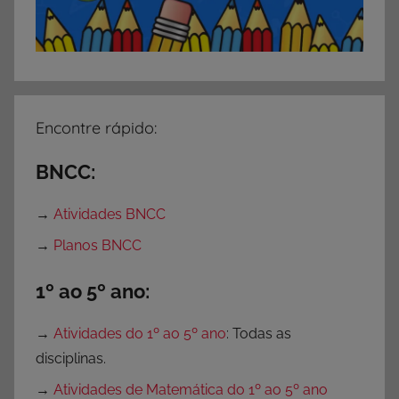
a
d
e
s
p
a
Encontre rápido:
r
a
BNCC:
I
m
→
Atividades BNCC
p
→
Planos BNCC
r
i
1º ao 5º ano:
m
i
→
Atividades do 1º ao 5º ano
: Todas as
r
disciplinas.
→
Atividades de Matemática do 1º ao 5º ano