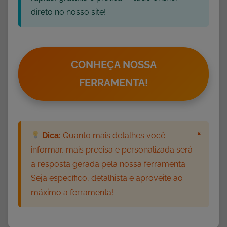
m
direto no nosso site!
á
t
i
c
CONHEÇA NOSSA
a
FERRAMENTA!
,
A
t
i
×
Dica:
Quanto mais detalhes você
v
informar, mais precisa e personalizada será
i
a resposta gerada pela nossa ferramenta.
d
Seja específico, detalhista e aproveite ao
a
máximo a ferramenta!
d
e
s