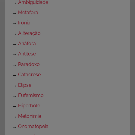
→
Ambiguidade
→
Metáfora
→
Ironia
→
Aliteração
→
Anáfora
→
Antítese
→
Paradoxo
→
Catacrese
→
Elipse
→
Eufemismo
→
Hipérbole
→
Metonímia
→
Onomatopeia