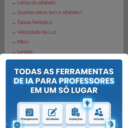
→
Letras do alfabeto
→
Quantas letras tem o alfabeto?
→
Tabela Periódica
→
Velocidade da Luz
→
Mitos
→
Lendas
→
Adivinhas
→
Adivinhações em versos
→
Parlendas
→
O que é parlenda
→
Cantigas de roda
→
Xingar ou chingar
→
Catorze ou quatorze