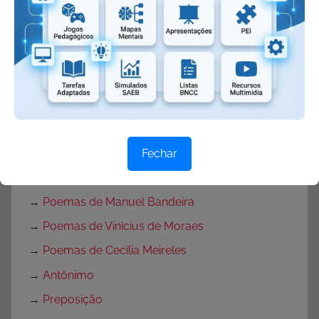
→
Trouxe ou trousse
→
Seiscentos ou seissentos
→
Intenção ou intensão
→
Excessão ou exceção
→
Está ou estar
→
Enchergar ou enxergar
→
Desse ou deste
Fechar
→
De novo ou denovo
→
Poemas de Manuel Bandeira
→
Poemas de Vinícius de Moraes
→
Poemas de Cecília Meireles
→
Antônimo
→
Preposição