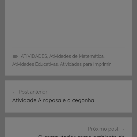
ATIVIDADES
,
Atividades de Matemática
,
A
Atividades Educativas
,
Atividades para Imprimir
T
I
Navegação
V
Post anterior
de
I
Atividade A raposa e a cegonha
D
Post
A
D
E
Próximo post
S