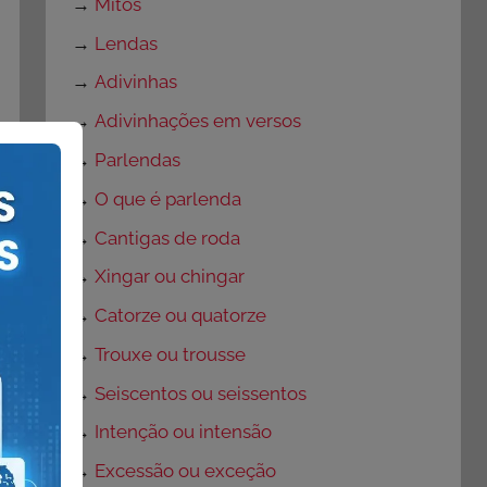
→
Mitos
→
Lendas
→
Adivinhas
→
Adivinhações em versos
→
Parlendas
→
O que é parlenda
→
Cantigas de roda
→
Xingar ou chingar
→
Catorze ou quatorze
→
Trouxe ou trousse
→
Seiscentos ou seissentos
→
Intenção ou intensão
→
Excessão ou exceção