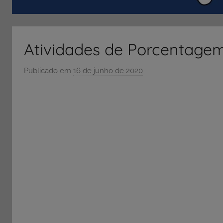
ENEM
e
Vestibular,
Atividades de Porcentage
cursos
grátis,
Publicado em
16 de junho de 2020
p
matérias
o
para
r
estudo.
S
Ó
E
S
C
O
L
A