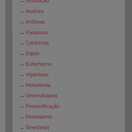
→
Aliteração
→
Anáfora
→
Antítese
→
Paradoxo
→
Catacrese
→
Elipse
→
Eufemismo
→
Hipérbole
→
Metonímia
→
Onomatopeia
→
Personificação
→
Pleonasmo
→
Sinestesia