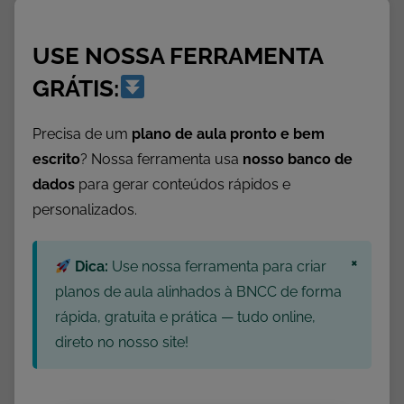
D
a
USE NOSSA FERRAMENTA
t
a
GRÁTIS:
s
C
Precisa de um
plano de aula pronto e bem
o
escrito
? Nossa ferramenta usa
nosso banco de
m
dados
para gerar conteúdos rápidos e
e
personalizados.
m
o
×
r
Dica:
Use nossa ferramenta para criar
a
planos de aula alinhados à BNCC de forma
t
rápida, gratuita e prática — tudo online,
i
direto no nosso site!
v
a