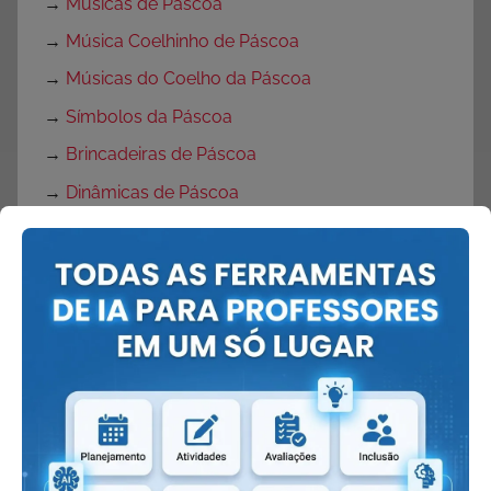
→
Músicas de Páscoa
→
Música Coelhinho de Páscoa
→
Músicas do Coelho da Páscoa
→
Símbolos da Páscoa
→
Brincadeiras de Páscoa
→
Dinâmicas de Páscoa
→
Máscaras de Coelhinho
→
Máscaras de Páscoa
→
Lembrancinhas de Páscoa
→
Lembrancinhas de pascoa com moldes
→
Lembrancinhas de Páscoa para escola
→
Atividades de Páscoa
→
Atividades de Páscoa Educação Infantil