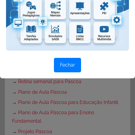
→
Atividades de Páscoa para Ensino
Fundamental
→
Atividades de Páscoa 1 ano
→
Atividades de Produção de Texto para Páscoa
→
Atividades de Interpretação de Texto Páscoa
→
Desenhos de Ovelhas
→
Desenho de coruja
Fechar
→
Desenho de coelho
→
Rotina semanal para Páscoa
→
Plano de Aula Páscoa
→
Plano de Aula Páscoa para Educação Infantil
→
Plano de Aula Páscoa para Ensino
Fundamental
→
Projeto Páscoa