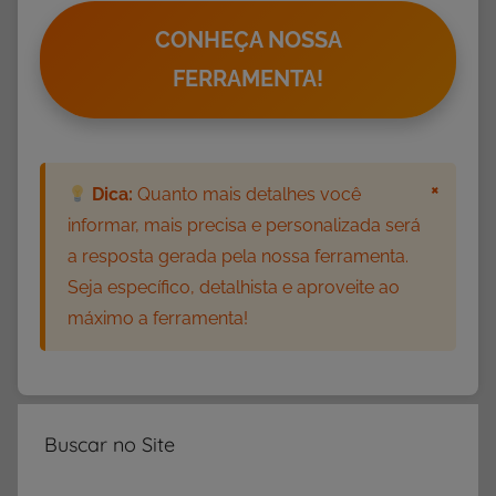
s
,
CONHEÇA NOSSA
F
FERRAMENTA!
e
s
t
a
×
Dica:
Quanto mais detalhes você
J
informar, mais precisa e personalizada será
u
a resposta gerada pela nossa ferramenta.
n
Seja específico, detalhista e aproveite ao
i
máximo a ferramenta!
n
a
Buscar no Site