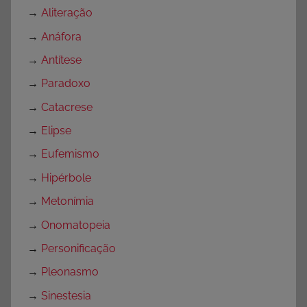
→
Aliteração
→
Anáfora
→
Antítese
→
Paradoxo
→
Catacrese
→
Elipse
→
Eufemismo
→
Hipérbole
→
Metonímia
→
Onomatopeia
→
Personificação
→
Pleonasmo
→
Sinestesia