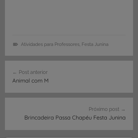
Atividades para Professores
,
Festa Junina
A
T
Navegação
I
Post anterior
de
V
Animal com M
I
Post
D
A
D
Próximo post
E
Brincadeira Passa Chapéu Festa Junina
S
,