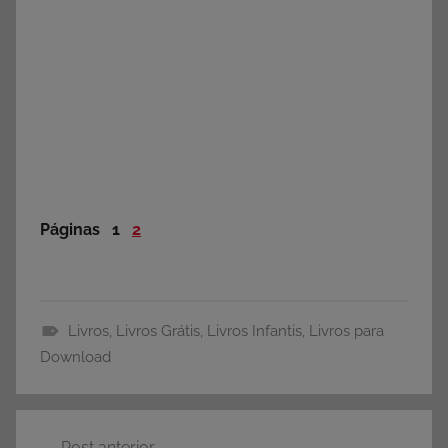
Páginas
1
2
Livros
,
Livros Grátis
,
Livros Infantis
,
Livros para
D
Download
o
w
Navegação
n
Post anterior