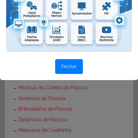
Texto
→
Atividades para Páscoa
→
Textos sobre a Páscoa
→
Cartão de Páscoa
→
Mensagens de Páscoa
→
Frases de Páscoa
Fechar
→
Músicas de Páscoa
→
Música Coelhinho de Páscoa
→
Músicas do Coelho da Páscoa
→
Símbolos da Páscoa
→
Brincadeiras de Páscoa
→
Dinâmicas de Páscoa
→
Máscaras de Coelhinho