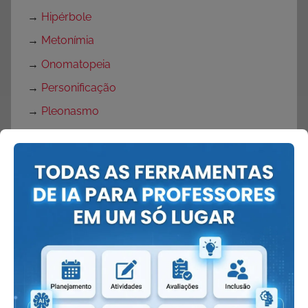
→
Hipérbole
→
Metonímia
→
Onomatopeia
→
Personificação
→
Pleonasmo
→
Sinestesia
Girias
→
Tbt
Páscoa
→
Atividades Verdadeiro sentido da Páscoa
→
Atividades de Páscoa com Interpretação de