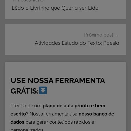
de
l
Lêdo o Livrinho que Queria ser Lido
o
Post
a
d
d
Próximo post
e
Atividades Estudo do Texto: Poesia
L
i
v
r
USE NOSSA FERRAMENTA
o
s
GRÁTIS:
,
L
Precisa de um
plano de aula pronto e bem
i
escrito
? Nossa ferramenta usa
nosso banco de
v
dados
para gerar conteúdos rápidos e
r
personalizados.