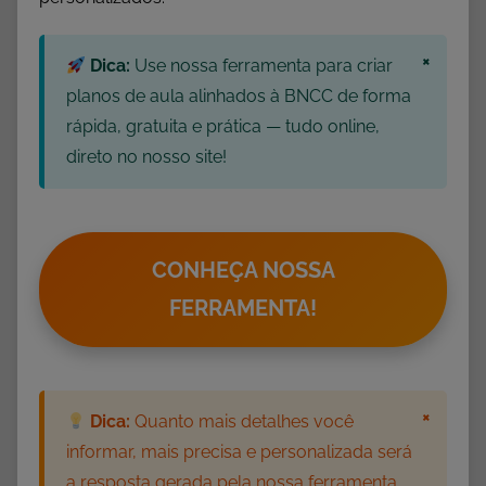
o
s
×
,
Dica:
Use nossa ferramenta para criar
L
planos de aula alinhados à BNCC de forma
i
rápida, gratuita e prática — tudo online,
v
direto no nosso site!
r
o
s
G
CONHEÇA NOSSA
r
FERRAMENTA!
á
t
i
s
×
Dica:
Quanto mais detalhes você
informar, mais precisa e personalizada será
a resposta gerada pela nossa ferramenta.