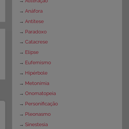
→
Aliteração
→
Anáfora
→
Antítese
→
Paradoxo
→
Catacrese
→
Elipse
→
Eufemismo
→
Hipérbole
→
Metonímia
→
Onomatopeia
→
Personificação
→
Pleonasmo
→
Sinestesia