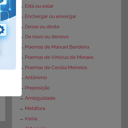
→
Está ou estar
→
Enchergar ou enxergar
→
Desse ou deste
→
De novo ou denovo
→
Poemas de Manuel Bandeira
→
Poemas de Vinícius de Moraes
→
Poemas de Cecília Meireles
→
Antônimo
→
Preposição
→
Ambiguidade
→
Metáfora
→
Ironia