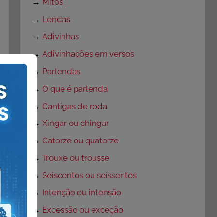
→
Mitos
→
Lendas
→
Adivinhas
→
Adivinhações em versos
→
Parlendas
→
O que é parlenda
→
Cantigas de roda
→
Xingar ou chingar
→
Catorze ou quatorze
→
Trouxe ou trousse
→
Seiscentos ou seissentos
→
Intenção ou intensão
→
Excessão ou exceção