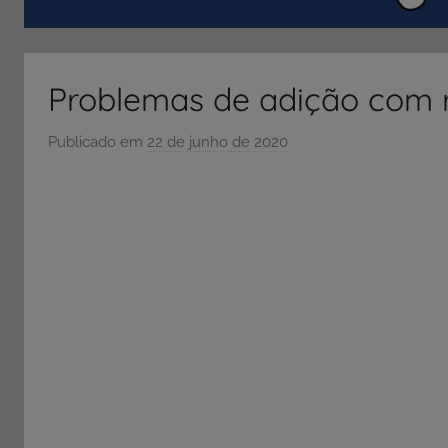
ENEM
e
Vestibular,
Problemas de adição com 
cursos
grátis,
Publicado em
22 de junho de 2020
p
matérias
o
para
r
estudo.
S
Ó
E
S
C
O
L
A