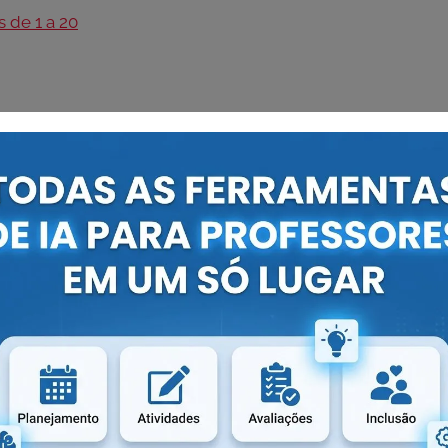
 de 1 a 20
ra o link a seguir e baixe gratuitamente em PDF:
das pela professora Eleúzia, do