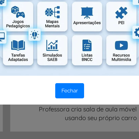
dades de Subtração
,
Atividades Educativas
,
Atividades para
Fechar
Próximo post
Professora cria sala de aula móvel
usando seu próprio carro