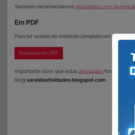
Também recomendamos:
Atividades com Numerais
Em PDF
Para ter acesso ao material completo em PDF, confi
Download em PDF
Importante dizer que estas
atividades
foram elabora
blog
varaldeatividades.blogspot.com
.