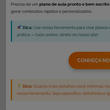
ç
Precisa de um
plano de aula pronto e bem escrito
ã
gerar conteúdos rápidos e personalizados.
o
,
A
Dica:
Use nossa ferramenta para criar planos 
t
prática — tudo online, direto no nosso site!
i
v
i
d
CONHEÇA NO
a
d
e
s
Dica:
Quanto mais detalhes você informar, mai
d
nossa ferramenta. Seja específico, detalhista e 
e
M
a