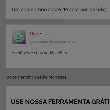
S
Um comentário sobre “
Problemas de adiçã
,
A
t
i
Livia
disse:
v
i
22 de junho de 2020 às 17:27
d
eu não que suas notificações
a
d
e
s
Os comentários estão fechados.
d
e
A
d
USE NOSSA FERRAMENTA GRÁTI
i