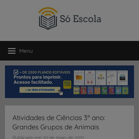
Pular
para
o
conteúdo
SÓ
Só
Escola
Menu
ESCOLA
é
um
portal
direcionado
ao
compartilhamento
de
atividades
educativas,
Atividades de Ciências 3º ano:
dicas
Grandes Grupos de Animais
de
ENEM
Publicado em
10 de maio de 2021
p