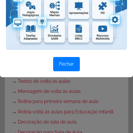
→
Painel de Páscoa
→
Cartaz de Páscoa
→
Decoração de Páscoa
Volta às Aulas:
→
O que fazer no primeiro dia de aula?
→
Dicas Volta às Aulas
Fechar
→
Texto para o primeiro dia de aula
→
Textos de volta às aulas
→
Mensagem de volta às aulas
→
Rotina para primeira semana de aula
→
Rotina volta às aulas para Educação Infantil
→
Decoração de sala de aula
→
Decoração para Sala de Aula