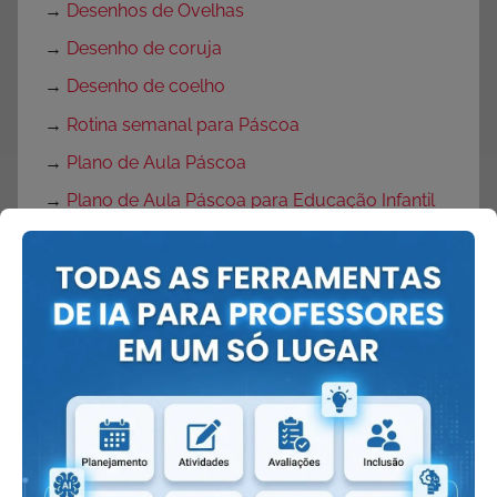
→
Desenhos de Ovelhas
→
Desenho de coruja
→
Desenho de coelho
→
Rotina semanal para Páscoa
→
Plano de Aula Páscoa
→
Plano de Aula Páscoa para Educação Infantil
→
Plano de Aula Páscoa para Ensino
Fundamental
→
Projeto Páscoa
→
Projeto Páscoa para Ensino Fundamental
→
Projeto Páscoa Educação Infantil
→
Portas Decoradas para Páscoa
→
Mural de Páscoa para Educação Infantil