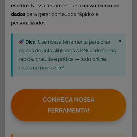
s
escrito
? Nossa ferramenta usa
nosso banco de
d
dados
para gerar conteúdos rápidos e
e
personalizados.
C
a
×
r
Dica:
Use nossa ferramenta para criar
n
planos de aula alinhados à BNCC de forma
a
rápida, gratuita e prática — tudo online,
v
direto no nosso site!
a
l
,
A
CONHEÇA NOSSA
t
FERRAMENTA!
i
v
i