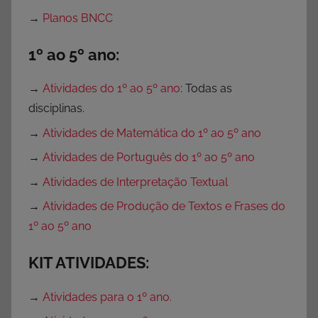
m
→
Planos BNCC
i
r
1º ao 5º ano:
,
A
→
Atividades do 1º ao 5º ano
: Todas as
t
disciplinas.
i
→
Atividades de Matemática do 1º ao 5º ano
v
→
Atividades de Português do 1º ao 5º ano
i
d
→
Atividades de Interpretação Textual
a
→
Atividades de Produção de Textos e Frases do
d
1º ao 5º ano
e
s
KIT ATIVIDADES:
p
a
→
Atividades para o 1º ano.
r