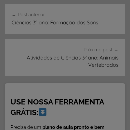
V
Navegação
I
Post anterior
de
D
Ciências 3º ano: Formação dos Sons
A
Post
D
E
S
Próximo post
,
Atividades de Ciências 3º ano: Animais
A
Vertebrados
t
i
v
i
USE NOSSA FERRAMENTA
d
a
GRÁTIS:
d
e
Precisa de um
plano de aula pronto e bem