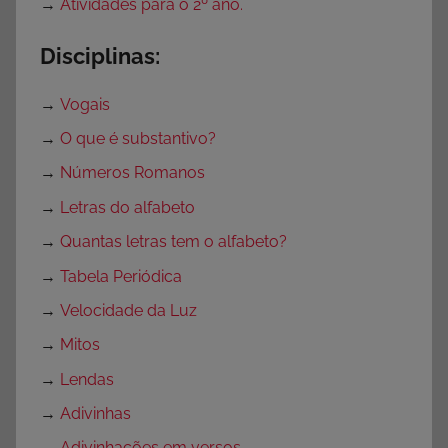
→
Atividades para o 2º ano.
a
P
Disciplinas:
r
o
→
Vogais
f
e
→
O que é substantivo?
s
→
Números Romanos
s
→
Letras do alfabeto
o
→
Quantas letras tem o alfabeto?
r
e
→
Tabela Periódica
s
→
Velocidade da Luz
→
Mitos
→
Lendas
→
Adivinhas
→
Adivinhações em versos