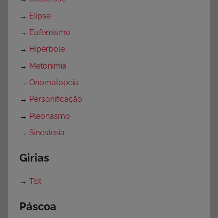
→
Elipse
→
Eufemismo
→
Hipérbole
→
Metonímia
→
Onomatopeia
→
Personificação
→
Pleonasmo
→
Sinestesia
Girias
→
Tbt
Páscoa