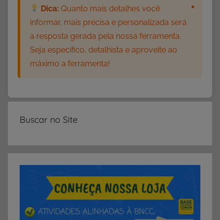
d
×
Dica:
Quanto mais detalhes você
a
informar, mais precisa e personalizada será
d
a resposta gerada pela nossa ferramenta.
e
Seja específico, detalhista e aproveite ao
s
máximo a ferramenta!
E
d
u
c
a
Buscar no Site
t
i
v
a
s
,
A
t