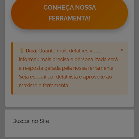
b
CONHEÇA NOSSA
e
FERRAMENTA!
t
o
d
e
×
Dica:
Quanto mais detalhes você
P
informar, mais precisa e personalizada será
a
a resposta gerada pela nossa ferramenta.
r
Seja específico, detalhista e aproveite ao
e
máximo a ferramenta!
d
e
,
A
t
Buscar no Site
i
v