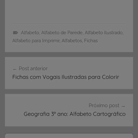
Alfabeto
,
Alfabeto de Parede
,
Alfabeto Ilustrado
,
A
Alfabeto para Imprimir
,
Alfabetos
,
Fichas
l
f
Navegação
a
Post anterior
de
b
Fichas com Vogais Ilustradas para Colorir
e
Post
t
o
,
Próximo post
A
Geografia 3º ano: Alfabeto Cartográfico
l
f
a