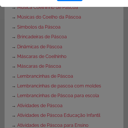
→
Música Coelhinho de Páscoa
→
Músicas do Coelho da Páscoa
→
Símbolos da Páscoa
→
Brincadeiras de Páscoa
→
Dinâmicas de Páscoa
→
Máscaras de Coelhinho
→
Máscaras de Páscoa
→
Lembrancinhas de Páscoa
→
Lembrancinhas de pascoa com moldes
→
Lembrancinhas de Páscoa para escola
→
Atividades de Páscoa
→
Atividades de Páscoa Educação Infantil
→
Atividades de Páscoa para Ensino