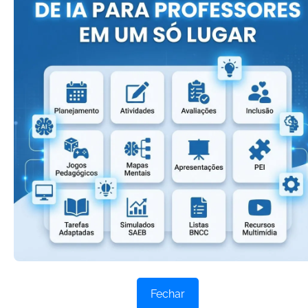
Girias
→
Tbt
Páscoa
→
Atividades Verdadeiro sentido da Páscoa
→
Atividades de Páscoa com Interpretação de
Texto
→
Atividades para Páscoa
→
Textos sobre a Páscoa
→
Cartão de Páscoa
→
Mensagens de Páscoa
→
Frases de Páscoa
Fechar
→
Músicas de Páscoa