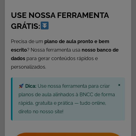
b
USE NOSSA FERRAMENTA
e
t
GRÁTIS:
o
C
Precisa de um
plano de aula pronto e bem
o
escrito
? Nossa ferramenta usa
nosso banco de
l
dados
para gerar conteúdos rápidos e
o
personalizados.
r
i
×
d
Dica:
Use nossa ferramenta para criar
o
planos de aula alinhados à BNCC de forma
,
rápida, gratuita e prática — tudo online,
A
direto no nosso site!
l
f
a