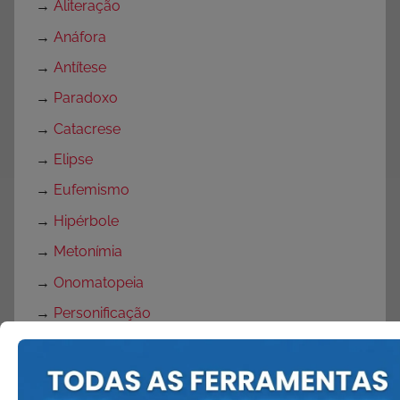
→
Aliteração
→
Anáfora
→
Antítese
→
Paradoxo
→
Catacrese
→
Elipse
→
Eufemismo
→
Hipérbole
→
Metonímia
→
Onomatopeia
→
Personificação
→
Pleonasmo
→
Sinestesia