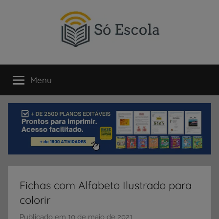
Pular
para
o
conteúdo
SÓ
Só
Escola
Menu
ESCOLA
é
um
portal
direcionado
ao
compartilhamento
de
atividades
educativas,
Fichas com Alfabeto Ilustrado para
dicas
colorir
de
ENEM
Publicado em
10 de maio de 2021
p