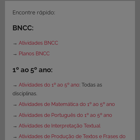
F
i
Encontre rápido:
c
h
BNCC:
a
s
→
Atividades BNCC
→
Planos BNCC
1º ao 5º ano:
→
Atividades do 1º ao 5º ano
: Todas as
disciplinas.
→
Atividades de Matemática do 1º ao 5º ano
→
Atividades de Português do 1º ao 5º ano
→
Atividades de Interpretação Textual
→
Atividades de Produção de Textos e Frases do