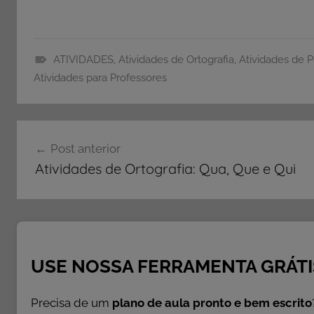
ATIVIDADES
,
Atividades de Ortografia
,
Atividades de 
A
Atividades para Professores
T
I
Navegação
V
Post anterior
I
de
Atividades de Ortografia: Qua, Que e Qui
D
Post
A
D
E
S
,
USE NOSSA FERRAMENTA GRÁTI
A
t
Precisa de um
plano de aula pronto e bem escrito