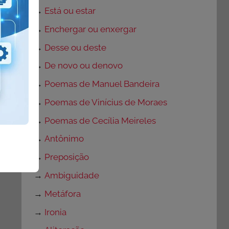
→
Está ou estar
→
Enchergar ou enxergar
→
Desse ou deste
→
De novo ou denovo
→
Poemas de Manuel Bandeira
→
Poemas de Vinícius de Moraes
→
Poemas de Cecília Meireles
→
Antônimo
→
Preposição
→
Ambiguidade
→
Metáfora
→
Ironia