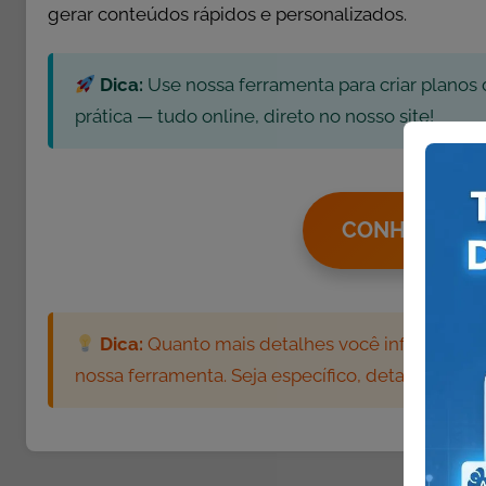
i
gerar conteúdos rápidos e personalizados.
v
i
Dica:
Use nossa ferramenta para criar planos 
d
a
prática — tudo online, direto no nosso site!
d
e
s
CONHEÇA NO
d
e
O
r
t
Dica:
Quanto mais detalhes você informar, mai
o
nossa ferramenta. Seja específico, detalhista e 
g
r
a
f