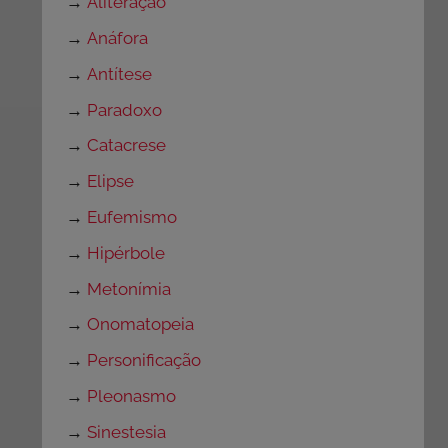
→
Aliteração
→
Anáfora
→
Antítese
→
Paradoxo
→
Catacrese
→
Elipse
→
Eufemismo
→
Hipérbole
→
Metonímia
→
Onomatopeia
→
Personificação
→
Pleonasmo
→
Sinestesia