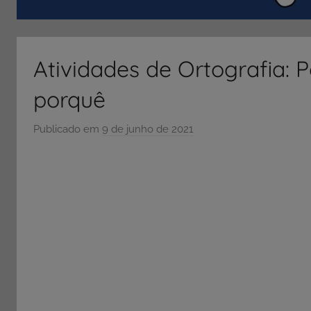
ENEM
e
Vestibular,
Atividades de Ortografia: P
cursos
grátis,
porquê
matérias
para
Publicado em
9 de junho de 2021
p
estudo.
o
r
S
Ó
E
S
C
O
L
A