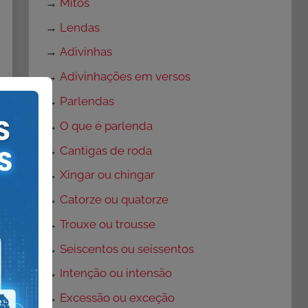
→
Mitos
→
Lendas
→
Adivinhas
→
Adivinhações em versos
→
Parlendas
→
O que é parlenda
→
Cantigas de roda
→
Xingar ou chingar
→
Catorze ou quatorze
→
Trouxe ou trousse
→
Seiscentos ou seissentos
→
Intenção ou intensão
→
Excessão ou exceção