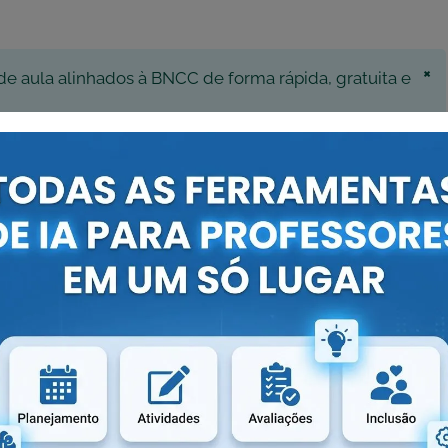
×
de aula alinhados à BNCC de forma rápida, gratuita e
SSA FERRAMENTA!
×
s precisa e personalizada será a resposta gerada pela
aproveite ao máximo a ferramenta!