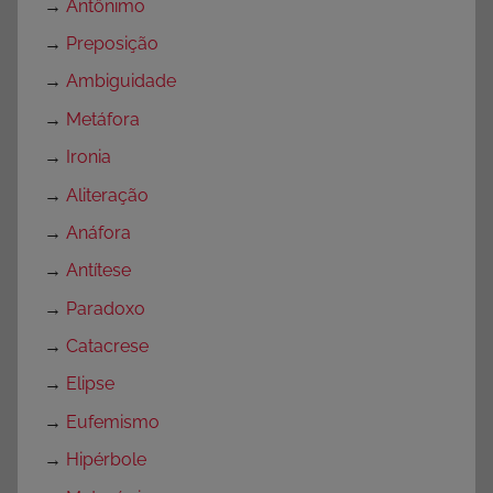
→
Antônimo
→
Preposição
→
Ambiguidade
→
Metáfora
→
Ironia
→
Aliteração
→
Anáfora
→
Antítese
→
Paradoxo
→
Catacrese
→
Elipse
→
Eufemismo
→
Hipérbole