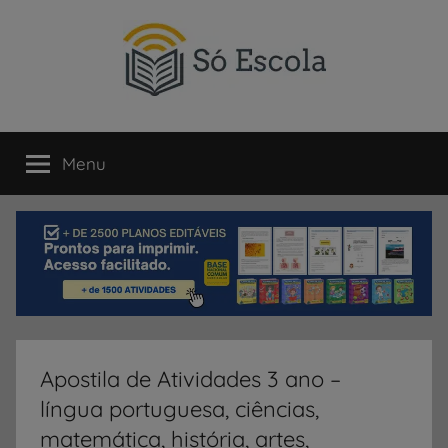
Pular
para
o
conteúdo
SÓ
Só
Escola
Menu
ESCOLA
é
um
portal
direcionado
ao
compartilhamento
de
atividades
educativas,
Apostila de Atividades 3 ano –
dicas
língua portuguesa, ciências,
de
ENEM
matemática, história, artes,