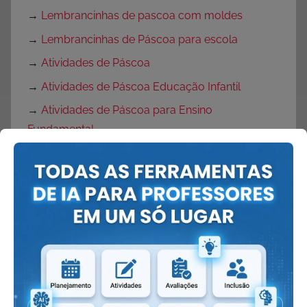
→
Lembrancinhas de pascoa com moldes
→
Lembrancinhas de Páscoa para escola
→
Atividades de Páscoa
→
Atividades de Páscoa Educação Infantil
→
Atividades de Páscoa para Ensino
Fundamental
→
Atividades de Páscoa 1 ano
→
Atividades de Produção de Texto para Páscoa
→
Atividades de Interpretação de Texto Páscoa
→
Desenhos de Ovelhas
→
Desenho de coruja
→
Desenho de coelho
→
Rotina semanal para Páscoa