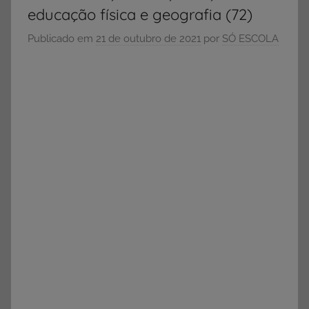
e
educação física e geografia (72)
Vestibular,
Publicado em
21 de outubro de 2021
por
SÓ ESCOLA
cursos
grátis,
matérias
para
estudo.