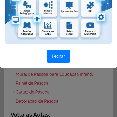
→
Plano de Aula Páscoa
→
Plano de Aula Páscoa para Educação Infantil
→
Plano de Aula Páscoa para Ensino
Fundamental
→
Projeto Páscoa
→
Projeto Páscoa para Ensino Fundamental
→
Projeto Páscoa Educação Infantil
Fechar
→
Portas Decoradas para Páscoa
→
Mural de Páscoa para Educação Infantil
→
Painel de Páscoa
→
Cartaz de Páscoa
→
Decoração de Páscoa
Volta às Aulas: