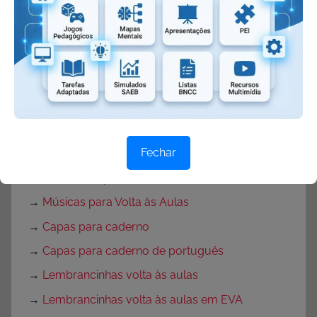
→
Dicas Volta às Aulas
→
Texto para o primeiro dia de aula
→
Textos de volta às aulas
→
Mensagem de volta às aulas
→
Rotina para primeira semana de aula
→
Rotina volta às aulas para Educação Infantil
Fechar
→
Decoração de sala de aula
→
Decoração para Sala de Aula
→
Músicas para Volta às Aulas
→
Capas para caderno
→
Capas para caderno de português
→
Lembrancinhas volta às aulas
→
Lembrancinhas volta às aulas em EVA