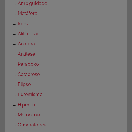
→
Ambiguidade
→
Metáfora
→
Ironia
→
Aliteração
→
Anáfora
→
Antítese
→
Paradoxo
→
Catacrese
→
Elipse
→
Eufemismo
→
Hipérbole
→
Metonímia
→
Onomatopeia