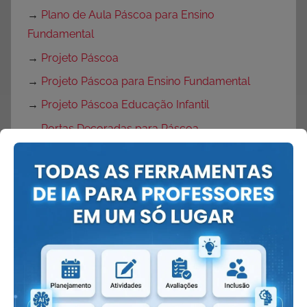
→
Plano de Aula Páscoa para Ensino
Fundamental
→
Projeto Páscoa
→
Projeto Páscoa para Ensino Fundamental
→
Projeto Páscoa Educação Infantil
→
Portas Decoradas para Páscoa
→
Mural de Páscoa para Educação Infantil
→
Painel de Páscoa
→
Cartaz de Páscoa
→
Decoração de Páscoa
Volta às Aulas:
→
O que fazer no primeiro dia de aula?