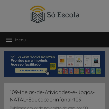
Pular
para
o
conteúdo
SÓ
Só
Escola
Menu
ESCOLA
é
um
portal
direcionado
ao
compartilhamento
de
atividades
educativas,
109-Ideias-de-Atividades-e-Jogos-
dicas
NATAL-Educacao-infantil-109
de
ENEM
Publicado em
22 de novembro de 2021
por
SÓ