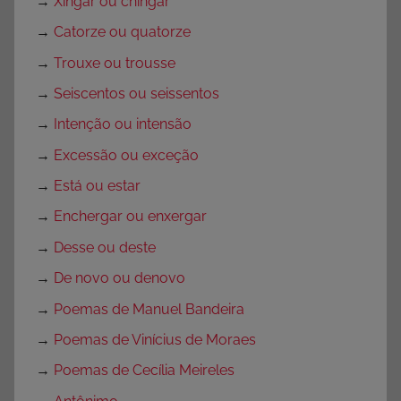
→
Xingar ou chingar
→
Catorze ou quatorze
→
Trouxe ou trousse
→
Seiscentos ou seissentos
→
Intenção ou intensão
→
Excessão ou exceção
→
Está ou estar
→
Enchergar ou enxergar
→
Desse ou deste
→
De novo ou denovo
→
Poemas de Manuel Bandeira
→
Poemas de Vinícius de Moraes
→
Poemas de Cecília Meireles