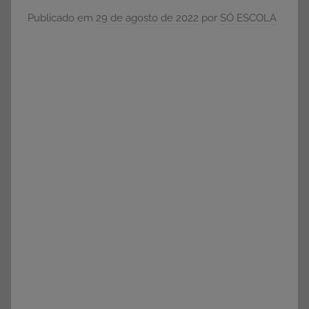
e
Publicado em
29 de agosto de 2022
por
SÓ ESCOLA
Vestibular,
cursos
grátis,
matérias
para
estudo.