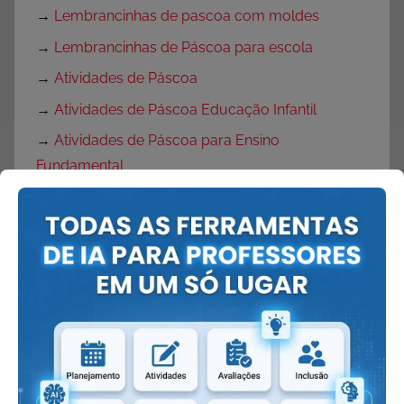
→
Lembrancinhas de pascoa com moldes
→
Lembrancinhas de Páscoa para escola
→
Atividades de Páscoa
→
Atividades de Páscoa Educação Infantil
→
Atividades de Páscoa para Ensino
Fundamental
→
Atividades de Páscoa 1 ano
→
Atividades de Produção de Texto para Páscoa
→
Atividades de Interpretação de Texto Páscoa
→
Desenhos de Ovelhas
→
Desenho de coruja
→
Desenho de coelho
→
Rotina semanal para Páscoa