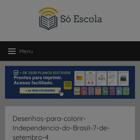
Pular
para
o
conteúdo
SÓ
Só
Escola
Menu
ESCOLA
é
um
portal
direcionado
ao
compartilhamento
de
atividades
educativas,
Desenhos-para-colorir-
dicas
Independencia-do-Brasil-7-de-
de
ENEM
setembro-4