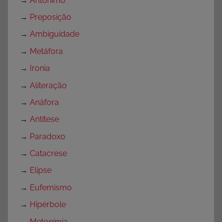
→
Antônimo
→
Preposição
→
Ambiguidade
→
Metáfora
→
Ironia
→
Aliteração
→
Anáfora
→
Antítese
→
Paradoxo
→
Catacrese
→
Elipse
→
Eufemismo
→
Hipérbole
→
Metonímia