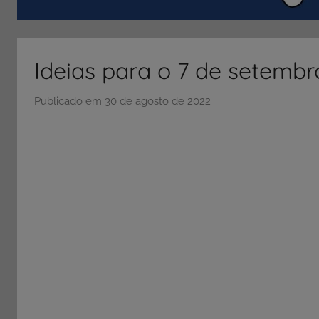
ENEM
e
Vestibular,
Ideias para o 7 de setembr
cursos
grátis,
Publicado em
30 de agosto de 2022
p
matérias
o
para
r
estudo.
S
Ó
E
S
C
O
L
A