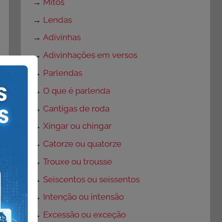
→
Mitos
→
Lendas
→
Adivinhas
→
Adivinhações em versos
→
Parlendas
→
O que é parlenda
→
Cantigas de roda
→
Xingar ou chingar
→
Catorze ou quatorze
→
Trouxe ou trousse
→
Seiscentos ou seissentos
→
Intenção ou intensão
→
Excessão ou exceção