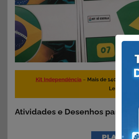
Kit Independência
–
Mais de 140 páginas
Lembrancin
Atividades e Desenhos para Imp