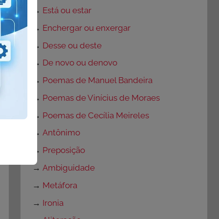
→
Está ou estar
→
Enchergar ou enxergar
→
Desse ou deste
→
De novo ou denovo
→
Poemas de Manuel Bandeira
→
Poemas de Vinícius de Moraes
→
Poemas de Cecília Meireles
→
Antônimo
→
Preposição
→
Ambiguidade
→
Metáfora
→
Ironia