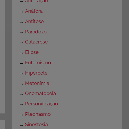
→
Aliteração
→
Anáfora
→
Antítese
→
Paradoxo
→
Catacrese
→
Elipse
→
Eufemismo
→
Hipérbole
→
Metonímia
→
Onomatopeia
→
Personificação
→
Pleonasmo
→
Sinestesia