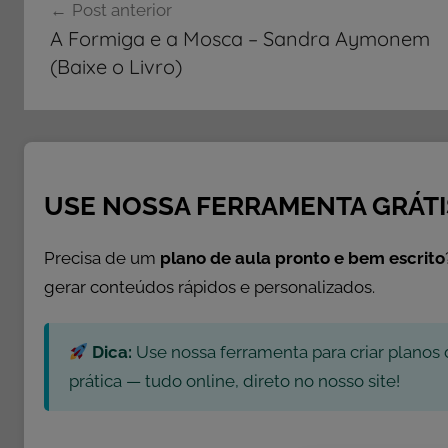
Post anterior
d
de
A Formiga e a Mosca – Sandra Aymonem
a
Post
(Baixe o Livro)
I
n
d
e
p
e
USE NOSSA FERRAMENTA GRÁTI
n
d
Precisa de um
plano de aula pronto e bem escrito
ê
gerar conteúdos rápidos e personalizados.
n
c
Dica:
Use nossa ferramenta para criar planos 
i
a
prática — tudo online, direto no nosso site!
,
D