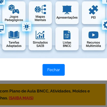
Fechar
 com Plano de Aula BNCC, Atividades, Moldes e
has.
(SAIBA MAIS)