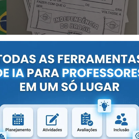
 com Plano de Aula BNCC, Atividades, Moldes e
has.
(SAIBA MAIS)
rimir
×