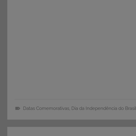
Datas Comemorativas
,
Dia da Independência do Brasi
D
i
Navegação
a