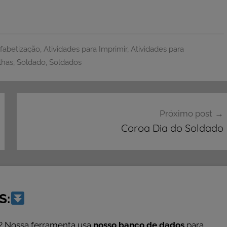
lfabetização
,
Atividades para Imprimir
,
Atividades para
lhas
,
Soldado
,
Soldados
Próximo post
Coroa Dia do Soldado
S:
? Nossa ferramenta usa
nosso banco de dados
para