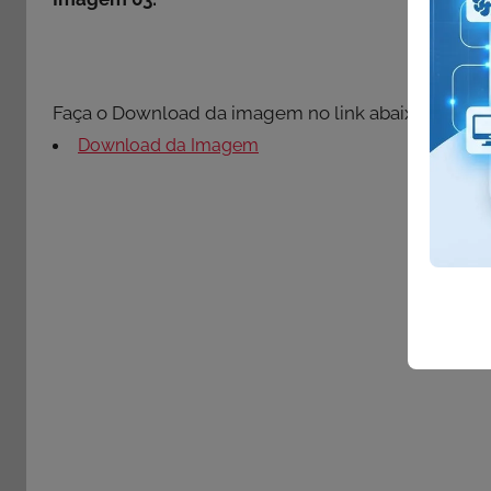
Faça o Download da imagem no link abaixo:
Download da Imagem