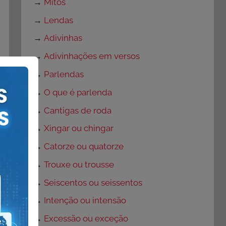
→
Mitos
→
Lendas
→
Adivinhas
→
Adivinhações em versos
→
Parlendas
→
O que é parlenda
→
Cantigas de roda
→
Xingar ou chingar
→
Catorze ou quatorze
→
Trouxe ou trousse
→
Seiscentos ou seissentos
→
Intenção ou intensão
→
Excessão ou exceção