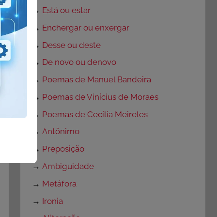
→
Está ou estar
→
Enchergar ou enxergar
→
Desse ou deste
→
De novo ou denovo
→
Poemas de Manuel Bandeira
→
Poemas de Vinícius de Moraes
→
Poemas de Cecília Meireles
→
Antônimo
→
Preposição
→
Ambiguidade
→
Metáfora
→
Ironia