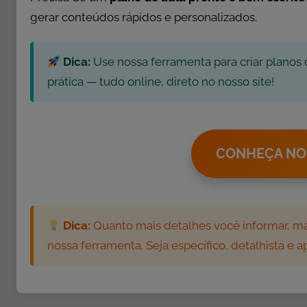
i
gerar conteúdos rápidos e personalizados.
v
i
Dica:
Use nossa ferramenta para criar planos 
d
a
prática — tudo online, direto no nosso site!
d
e
s
CONHEÇA NO
E
d
u
c
a
Dica:
Quanto mais detalhes você informar, mai
t
nossa ferramenta. Seja específico, detalhista e 
i
v
a