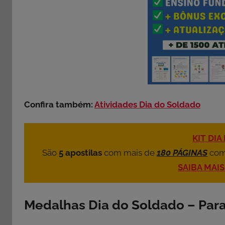
Confira também:
Atividades Dia do Soldado
KIT DI
São
5 apostilas
com mais de
180 PÁGINAS
co
SAIBA MAI
Medalhas Dia do Soldado – Para