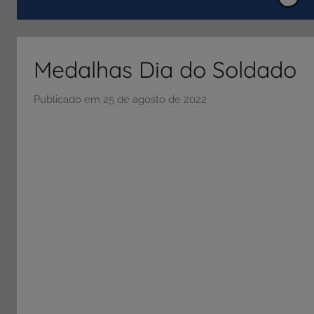
ENEM
e
Vestibular,
Medalhas Dia do Soldado
cursos
grátis,
Publicado em
25 de agosto de 2022
p
matérias
o
para
r
estudo.
S
Ó
E
S
C
O
L
A