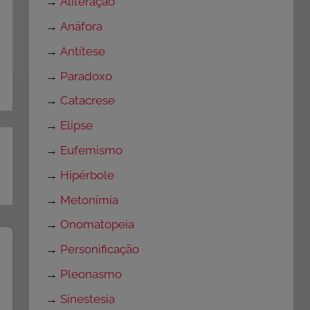
→
Aliteração
→
Anáfora
→
Antítese
→
Paradoxo
→
Catacrese
→
Elipse
→
Eufemismo
→
Hipérbole
→
Metonímia
→
Onomatopeia
→
Personificação
→
Pleonasmo
→
Sinestesia