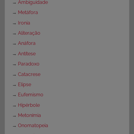
→
Ambiguidade
→
Metáfora
→
Ironia
→
Aliteração
→
Anáfora
→
Antítese
→
Paradoxo
→
Catacrese
→
Elipse
→
Eufemismo
→
Hipérbole
→
Metonímia
→
Onomatopeia