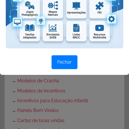
→
Lembrancinhas volta às aulas
→
Lembrancinhas volta as aulas com moldes
→
Lembrancinhas Volta as Aulas com Moldes
→
Combinados de sala de aula
→
Regrinhas e Combinados
→
Regras para sala de aula
→
Combinados para sala de aula
Fechar
→
Modelo de chamadinha
→
Modelos de Crachá
→
Modelos de Incentivos
→
Incentivos para Educação Infantil
→
Painéis Bem Vindos
→
Cartaz de boas vindas