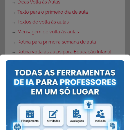
→
Dicas Volta às Aulas
→
Texto para o primeiro dia de aula
→
Textos de volta às aulas
→
Mensagem de volta às aulas
→
Rotina para primeira semana de aula
→
Rotina volta às aulas para Educação Infantil
→
Decoração de sala de aula
→
Decoração para Sala de Aula
→
Músicas para Volta às Aulas
→
Capas para caderno
→
Capas para caderno de português
→
Lembrancinhas volta às aulas
→
Lembrancinhas volta às aulas em EVA