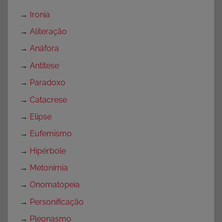
→
Ironia
→
Aliteração
→
Anáfora
→
Antítese
→
Paradoxo
→
Catacrese
→
Elipse
→
Eufemismo
→
Hipérbole
→
Metonímia
→
Onomatopeia
→
Personificação
→
Pleonasmo