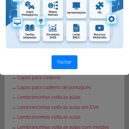
→
Textos de volta às aulas
→
Mensagem de volta às aulas
→
Rotina para primeira semana de aula
→
Rotina volta às aulas para Educação Infantil
→
Decoração de sala de aula
→
Decoração para Sala de Aula
Fechar
→
Músicas para Volta às Aulas
→
Capas para caderno
→
Capas para caderno de português
→
Lembrancinhas volta às aulas
→
Lembrancinhas volta às aulas em EVA
→
Lembrancinhas volta às aulas
→
Lembrancinhas volta as aulas com moldes