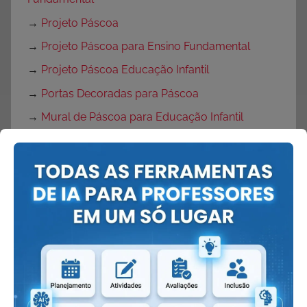
→
Projeto Páscoa
→
Projeto Páscoa para Ensino Fundamental
→
Projeto Páscoa Educação Infantil
→
Portas Decoradas para Páscoa
→
Mural de Páscoa para Educação Infantil
→
Painel de Páscoa
→
Cartaz de Páscoa
→
Decoração de Páscoa
Volta às Aulas:
→
O que fazer no primeiro dia de aula?
→
Dicas Volta às Aulas
→
Texto para o primeiro dia de aula