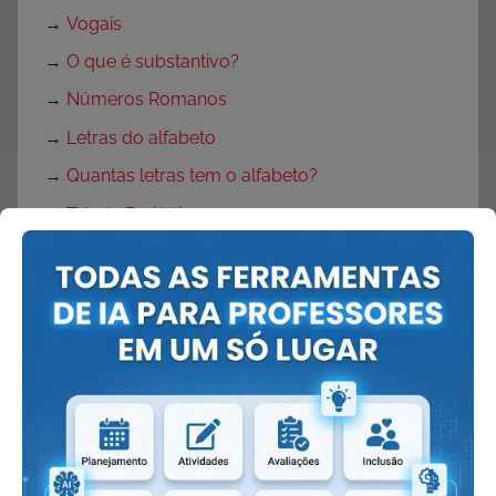
→
Vogais
→
O que é substantivo?
→
Números Romanos
→
Letras do alfabeto
→
Quantas letras tem o alfabeto?
→
Tabela Periódica
→
Velocidade da Luz
→
Mitos
→
Lendas
→
Adivinhas
→
Adivinhações em versos
→
Parlendas
→
O que é parlenda