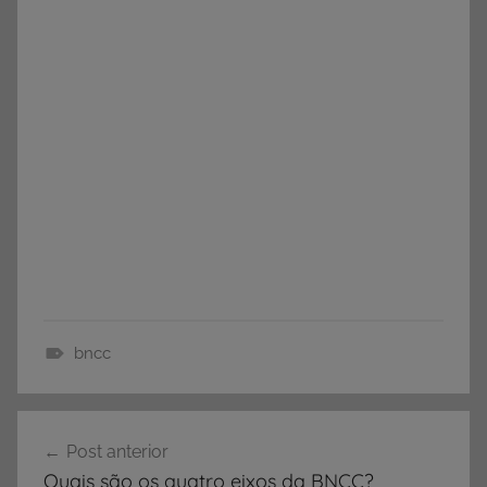
bncc
B
N
Navegação
C
Post anterior
de
C
Quais são os quatro eixos da BNCC?