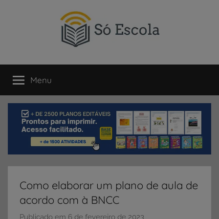
Pular
para
o
conteúdo
SÓ
Só
Escola
Menu
ESCOLA
é
um
portal
direcionado
ao
compartilhamento
de
atividades
educativas,
Como elaborar um plano de aula de
dicas
acordo com à BNCC
de
ENEM
Publicado em
6 de fevereiro de 2023
p