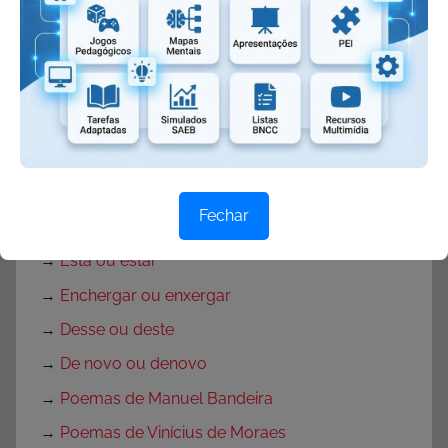
→
Cantigas de roda
→
Xingar ou chingar
→
Catorze ou quatorze
→
Trouxe ou trousse
→
Seiscentos ou seissentos
→
Intenção ou intensão
Fechar
→
Excessão ou exceção
→
Está ou estar
→
Enchergar ou enxergar
→
Desse ou deste
→
De novo ou denovo
→
Poemas de Manuel Bandeira
→
Poemas de Vinícius de Moraes