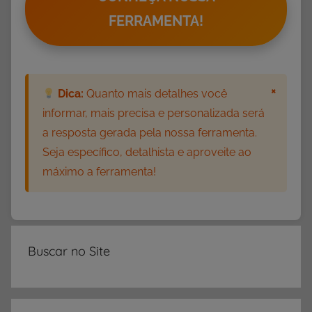
m
FERRAMENTA!
o
r
a
t
×
Dica:
Quanto mais detalhes você
i
informar, mais precisa e personalizada será
v
a resposta gerada pela nossa ferramenta.
a
Seja específico, detalhista e aproveite ao
s
máximo a ferramenta!
,
D
i
a
d
Buscar no Site
a
B
a