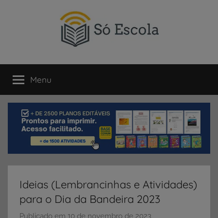
Pular
para
o
conteúdo
SÓ
Só
Escola
Menu
ESCOLA
é
um
portal
direcionado
ao
compartilhamento
de
atividades
educativas,
Ideias (Lembrancinhas e Atividades)
dicas
para o Dia da Bandeira 2023
de
ENEM
Publicado em
10 de novembro de 2023
p