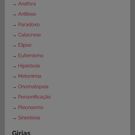
→
Anáfora
→
Antítese
→
Paradoxo
→
Catacrese
→
Elipse
→
Eufemismo
→
Hipérbole
→
Metonímia
→
Onomatopeia
→
Personificação
→
Pleonasmo
→
Sinestesia
Girias