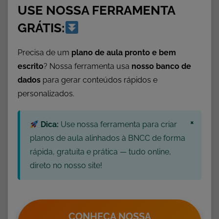
USE NOSSA FERRAMENTA
a
n
GRÁTIS:
d
e
Precisa de um
plano de aula pronto e bem
i
escrito
? Nossa ferramenta usa
nosso banco de
r
dados
para gerar conteúdos rápidos e
a
personalizados.
,
D
×
a
Dica:
Use nossa ferramenta para criar
t
planos de aula alinhados à BNCC de forma
a
rápida, gratuita e prática — tudo online,
s
direto no nosso site!
C
o
m
e
CONHEÇA NOSSA