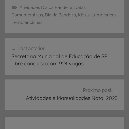
Atividades Dia da Bandeira
,
Datas
A
Comemorativas
,
Dia da Bandeira
,
Ideias
,
Lembranças
,
t
Lembrancinhas
i
v
Navegação
i
Post anterior
de
d
Secretaria Municipal de Educação de SP
a
Post
abre concurso com 924 vagas
d
e
s
D
Próximo post
i
Atividades e Manualidades Natal 2023
a
d
a
B