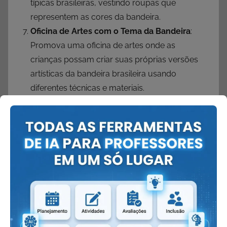
típicas brasileiras, vestindo roupas que
representem as cores da bandeira.
Oficina de Artes com o Tema da Bandeira
:
Promova uma oficina de artes onde as
crianças possam criar suas próprias versões
artísticas da bandeira brasileira usando
diferentes técnicas e materiais.
Montagem de um Mural Coletivo
: Crie um
mural na escola onde cada criança contribua
com um pedaço, formando uma grande
bandeira do Brasil. Isso promove o trabalho
em equipe e a expressão artística.
×