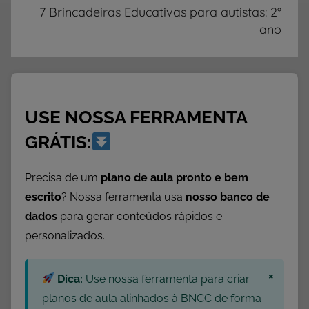
a
7 Brincadeiras Educativas para autistas: 2°
ano
s
e
D
i
n
USE NOSSA FERRAMENTA
â
m
GRÁTIS:
i
c
Precisa de um
plano de aula pronto e bem
a
escrito
? Nossa ferramenta usa
nosso banco de
s
dados
para gerar conteúdos rápidos e
,
personalizados.
A
u
×
Dica:
Use nossa ferramenta para criar
t
i
planos de aula alinhados à BNCC de forma