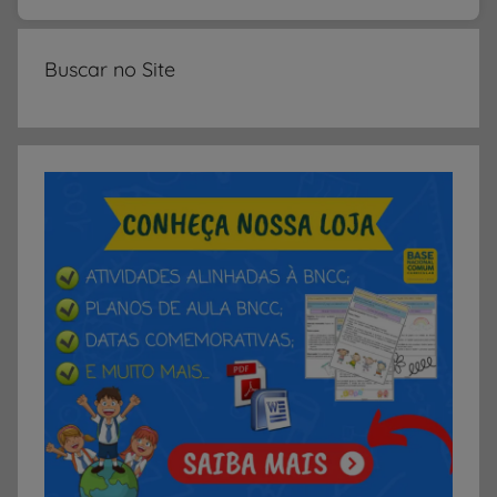
i
a
l
Buscar no Site