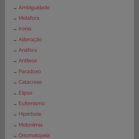
→
Ambiguidade
→
Metáfora
→
Ironia
→
Aliteração
→
Anáfora
→
Antítese
→
Paradoxo
→
Catacrese
→
Elipse
→
Eufemismo
→
Hipérbole
→
Metonímia
→
Onomatopeia