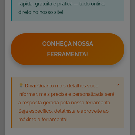
s
rápida, gratuita e prática — tudo online,
m
direto no nosso site!
o
,
E
d
CONHEÇA NOSSA
u
FERRAMENTA!
c
a
ç
ã
×
Dica:
Quanto mais detalhes você
o
informar, mais precisa e personalizada será
E
a resposta gerada pela nossa ferramenta.
s
Seja específico, detalhista e aproveite ao
p
máximo a ferramenta!
e
c