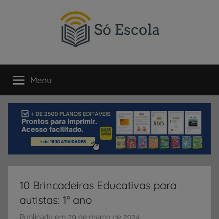
Pular
para
o
conteúdo
SÓ
Só
Escola
Menu
ESCOLA
é
um
portal
direcionado
ao
compartilhamento
de
atividades
educativas,
10 Brincadeiras Educativas para
dicas
autistas: 1° ano
de
ENEM
Publicado em
29 de março de 2024
p